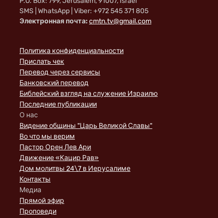
P.O. Box: 799, Jerusalem, 91007, Israel
SMS | WhatsApp | Viber: +972 545 371 805
Электронная почта:
cmtn.tv@gmail.com
Политика конфиденциальности
Прислать чек
Перевод через сервисы
Банковский перевод
Библейский взгляд на служение Израилю
Последние публикации
О нас
Видение общины "Царь Великой Славы"
Во что мы верим
Пастор Орен Лев Ари
Движение «Кацир Рав»
Дом молитвы 24\7 в Иерусалиме
Контакты
Медиа
Прямой эфир
Проповеди