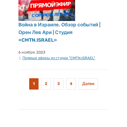
Война в Израиле. Обзор событий |
Орен Лев Ари | Студия
«CMTN.ISRAEL»
6 ноября, 2023
Прямые эфиры из студии "CMTN.ISRAEL"
1
2
3
4
Далее