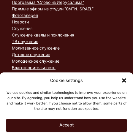
Программа "Слово из Иерусалима"
Прямые эфиры из студии "CMTN.ISRAEL"
Фотогалерея
Новости
Служения
Служение хвалы и поклонения
ТВ служение
Молитвенное служение
Детское служение
Молодежное служение
Благотворительность
Домашние группы
Cookie settings
Служение порядка
Пожертвования
We use cookies and similar technologies to improve your experience on
Статьи
our site. By agreeing, you help us understand how you use the website
and make it work better. If you choose not to allow them, some parts of
the site may not function as expected.
Accept