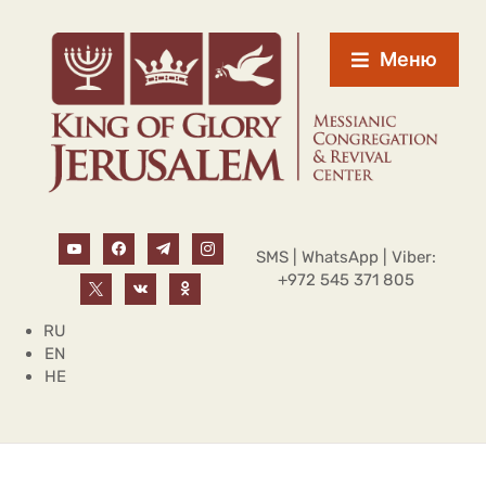
Меню
SMS | WhatsApp | Viber:
+972 545 371 805
RU
EN
HE