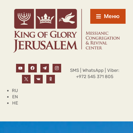
Меню
SMS | WhatsApp | Viber:
+972 545 371 805
RU
EN
HE