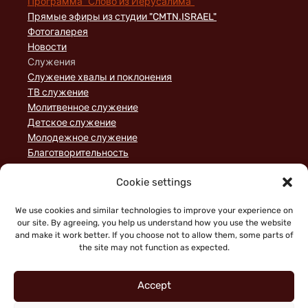
Программа "Слово из Иерусалима"
Прямые эфиры из студии "CMTN.ISRAEL"
Фотогалерея
Новости
Служения
Служение хвалы и поклонения
ТВ служение
Молитвенное служение
Детское служение
Молодежное служение
Благотворительность
Домашние группы
Cookie settings
Служение порядка
Пожертвования
We use cookies and similar technologies to improve your experience on
Статьи
our site. By agreeing, you help us understand how you use the website
and make it work better. If you choose not to allow them, some parts of
the site may not function as expected.
Accept