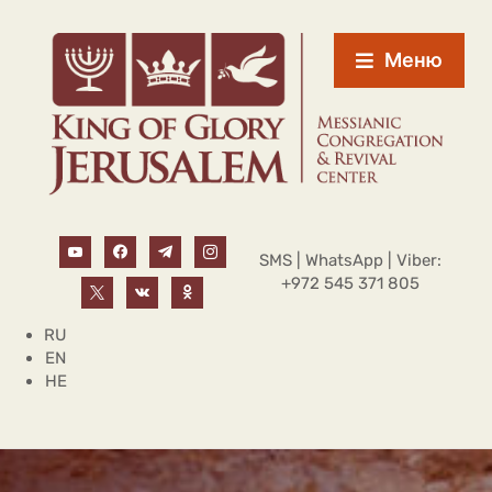
Меню
SMS | WhatsApp | Viber:
+972 545 371 805
RU
EN
HE