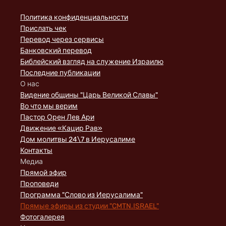
Политика конфиденциальности
Прислать чек
Перевод через сервисы
Банковский перевод
Библейский взгляд на служение Израилю
Последние публикации
О нас
Видение общины "Царь Великой Славы"
Во что мы верим
Пастор Орен Лев Ари
Движение «Кацир Рав»
Дом молитвы 24\7 в Иерусалиме
Контакты
Медиа
Прямой эфир
Проповеди
Программа "Слово из Иерусалима"
Прямые эфиры из студии "CMTN.ISRAEL"
Фотогалерея