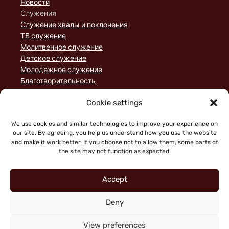
Новости
Служения
Служение хвалы и поклонения
ТВ служение
Молитвенное служение
Детское служение
Молодежное служение
Благотворительность
Домашние группы
Cookie settings
Служение порядка
Пожертвования
We use cookies and similar technologies to improve your experience on
Статьи
our site. By agreeing, you help us understand how you use the website
and make it work better. If you choose not to allow them, some parts of
the site may not function as expected.
Accept
Deny
"Faith working through love" (Galatians 5:6)
Copyright © 2026 King of Glory Jerusalem. Все права
View preferences
защищены.
|
Политика конфиденциальности