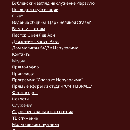
Библейский взгляд на служение Израилю
Последние публикации
О нас
Видение общины "Царь Великой Славы"
Во что мы верим
Пастор Орен Лев Ари
Движение «Кацир Рав»
Дом молитвы 24\7 в Иерусалиме
Контакты
Медиа
Прямой эфир
Проповеди
Программа "Слово из Иерусалима"
Прямые эфиры из студии "CMTN.ISRAEL"
Фотогалерея
Новости
Служения
Служение хвалы и поклонения
ТВ служение
Молитвенное служение