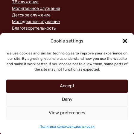
ТВ служение
Молитвенное служение
Детское служение
Молодежное служение
Благотворительность
Домашние группы
Cookie settings
Служение порядка
Пожертвования
We use cookies and similar technologies to improve your experience on
Статьи
our site. By agreeing, you help us understand how you use the website
and make it work better. If you choose not to allow them, some parts of
the site may not function as expected.
Accept
Deny
"Faith working through love" (Galatians 5:6)
Copyright © 2026 King of Glory Jerusalem. Все права
View preferences
защищены.
|
Политика конфиденциальности
Политика конфиденциальности