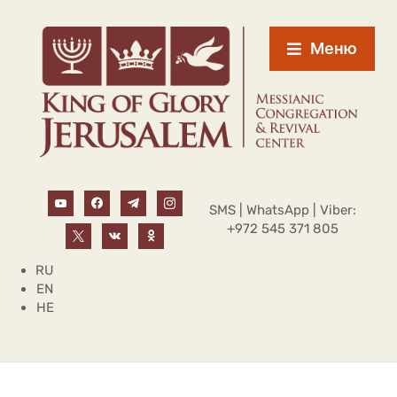
Меню
SMS | WhatsApp | Viber:
+972 545 371 805
RU
EN
HE