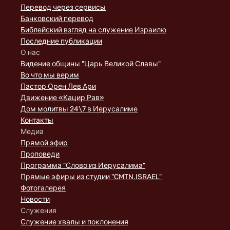
Перевод через сервисы
Банковский перевод
Библейский взгляд на служение Израилю
Последние публикации
О нас
Видение общины "Царь Великой Славы"
Во что мы верим
Пастор Орен Лев Ари
Движение «Кацир Рав»
Дом молитвы 24\7 в Иерусалиме
Контакты
Медиа
Прямой эфир
Проповеди
Программа "Слово из Иерусалима"
Прямые эфиры из студии "CMTN.ISRAEL"
Фотогалерея
Новости
Служения
Служение хвалы и поклонения