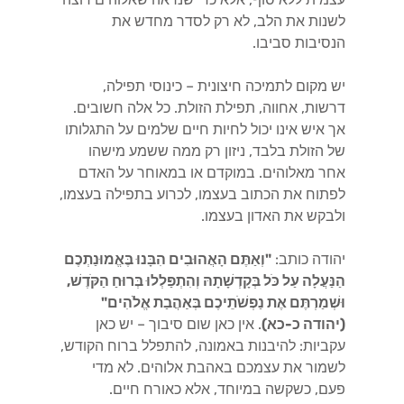
לשנות את הלב, לא רק לסדר מחדש את
הנסיבות סביבו.
יש מקום לתמיכה חיצונית – כינוסי תפילה,
דרשות, אחווה, תפילת הזולת. כל אלה חשובים.
אך איש אינו יכול לחיות חיים שלמים על התגלותו
של הזולת בלבד, ניזון רק ממה ששמע מישהו
אחר מאלוהים. במוקדם או במאוחר על האדם
לפתוח את הכתוב בעצמו, לכרוע בתפילה בעצמו,
ולבקש את האדון בעצמו.
יהודה כותב:
"וְאַתֶּם הָאֲהוּבִים הִבָּנוּ בֶּאֱמוּנַתְכֶם
הַנַּעֲלָה עַל כֹּל בְּקָדְשָׁתָהּ וְהִתְפַּלְלוּ בְּרוּחַ הַקֹּדֶשׁ,
וּשְׁמַרְתֶּם אֶת נַפְשֹׁתֵיכֶם בְּאַהֲבַת אֱלֹהִים"
(יהודה כ-כא)
. אין כאן שום סיבוך – יש כאן
עקביות: להיבנות באמונה, להתפלל ברוח הקודש,
לשמור את עצמכם באהבת אלוהים. לא מדי
פעם, כשקשה במיוחד, אלא כאורח חיים.