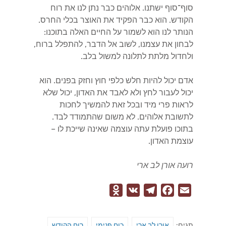
סוף־סוף ישתנו. אלוהים כבר נתן לנו את רוח
הקודש. הוא כבר הפקיד את האוצר בכלי החרס.
הנותר לנו הוא לשמור על החיים האלה בתוכנו:
לבחון את עצמנו, לשוב אל הדבר, להתפלל ברוח,
ולחדול מלתת לתלונה למשול בלב.
אדם יכול להיות חלש כלפי חוץ וחזק בפנים. הוא
יכול לעבור לחץ ולא לאבד את האדון, יכול שלא
לראות פרי מיד ובכל זאת להמשיך לחכות
לתשובת אלוהים. לא משום שהתמודד לבד.
בתוכו פועלת עתה עוצמה שאינה שייכת לו –
עוצמת האדון.
רועה אורן לב ארי
O
V
T
F
E
d
K
e
a
m
n
l
c
a
תגים:
אורן לב ארי
כוח פנימי
רוח הקודש