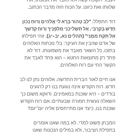
שלוותו ואת כיוונו. על הכוח הזה מדבר הכתוב.
דוד התפלל:
"לֵב טָהוֹר בְּרָא לִי אֱלֹהִים וְרוּחַ נָכוֹן
חַדֵּשׁ בְּקִרְבִּי. אַל תַּשְׁלִיכֵנִי מִלְּפָנֶיךָ וְרוּחַ קָדְשְׁךָ
אַל תִּקַּח מִמֶּנִּי" (תהלים נא, יב-יג)
. זוהי תפילתו
של אדם שהבין את העיקר: בלי נוכחות האלוהים
בתוכו, כל השאר מאבד את משמעותו. דוד לא
פחד רק מתוצאות החטא – הוא פחד לאבד את
הקשר החי עם רוח האלוהים.
אנו חיים לאור הברית החדשה. אלוהים נתן לנו לב
חדש. רוח הקודש אינה נוגעת בנו רק לרגעים
בודדים – היא שוכנת במאמינים. ודווקא משום כך
השאלה נעשית חמורה שבעתיים: אם רוח הקודש
שוכנת בנו, כיצד אנו מתייחסים אליה יום־יום?
המבחן פשוט למדי. לא במה שאנו אומרים
בתפילת הציבור, ולא במילים הנכונות שאנו