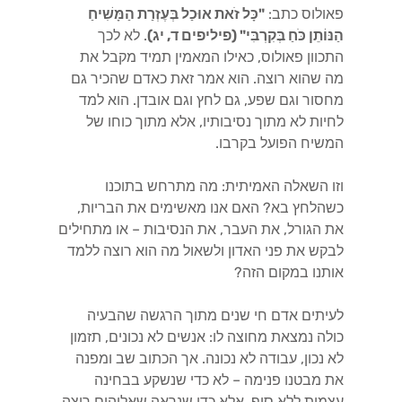
פאולוס כתב:
"כָּל זֹאת אוּכַל בְּעֶזְרַת הַמָּשִׁיחַ
הַנּוֹתֵן כֹּחַ בְּקִרְבִּי" (פיליפים ד, יג)
. לא לכך
התכוון פאולוס, כאילו המאמין תמיד מקבל את
מה שהוא רוצה. הוא אמר זאת כאדם שהכיר גם
מחסור וגם שפע, גם לחץ וגם אובדן. הוא למד
לחיות לא מתוך נסיבותיו, אלא מתוך כוחו של
המשיח הפועל בקרבו.
וזו השאלה האמיתית: מה מתרחש בתוכנו
כשהלחץ בא? האם אנו מאשימים את הבריות,
את הגורל, את העבר, את הנסיבות – או מתחילים
לבקש את פני האדון ולשאול מה הוא רוצה ללמד
אותנו במקום הזה?
לעיתים אדם חי שנים מתוך הרגשה שהבעיה
כולה נמצאת מחוצה לו: אנשים לא נכונים, תזמון
לא נכון, עבודה לא נכונה. אך הכתוב שב ומפנה
את מבטנו פנימה – לא כדי שנשקע בבחינה
עצמית ללא סוף, אלא כדי שנראה שאלוהים רוצה