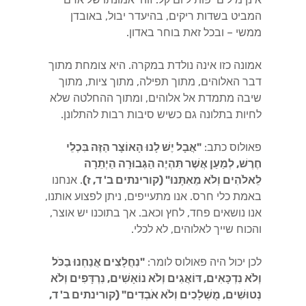
המביט בשדות ריקים, בהיעדר יבול, באובדן
ממשי – ובכל זאת בוחר באדון.
אמונה כזו אינה נולדת במקרה. היא צומחת מתוך
דבר האלוהים, מתוך תפילה, מתוך ציות, מתוך
שיבה מתמדת אל אלוהים, ומתוך ההחלטה שלא
לחיות בתלונה גם כשיש סיבות רבות להתלונן.
פאולוס כתב:
"אֲבָל יֶשׁ לָנוּ הָאוֹצָר הַזֶּה בִּכְלֵי
חֶרֶשׁ, לְמַעַן אֲשֶׁר תִּהְיֶה הַגְּבוּרָה הַיְתֵרָה
לֵאלֹהִים וְלֹא מֵאִתָּנוּ" (קורינתים ב' ד, ז)
. אנחנו
באמת כלי חרס. אנו מתעייפים, ניתן לפצוע אותנו,
אנו נושאים פחד, לחץ וכאב. אך בתוכנו יש אוצר,
והכוח שייך לאלוהים, לא לכלי.
לכן יכול היה פאולוס לומר:
"נִחֲלָצִים אֲנַחְנוּ בַכֹּל
וְלֹא נִדְכָּאִים, דּוֹאֲגִים וְלֹא נוֹאָשִׁים, נִרְדָּפִים וְלֹא
נְטוּשִׁים, מֻשְׁלָכִים וְלֹא אֹבְדִים" (קורינתים ב' ד,