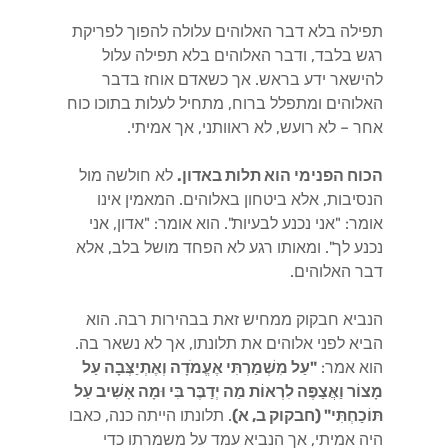
תפילה בלא דבר האלוהים עלולה להפוך לפריקת
רגש בלבד, ודבר האלוהים בלא תפילה עלול
להישאר ידע בראש. אך כשאדם אוחז בדבר
האלוהים ומתפלל ברוח, מתחיל לעלות בתוכו כוח
אחר – לא רועש, לא ראוותני, אך אמיתי.
הכוח הפנימי הוא תלות באדון.
לא חולשה מול
הנסיבות, אלא ביטחון באלוהים. המאמין אינו
אומר: "אני נכנע לבעיות". הוא אומר: "אדון, אני
נכנע לך". ומאותו רגע לא הפחד מושל בלב, אלא
דבר האלוהים.
הנביא חבקוק ממחיש זאת בבהירות רבה. הוא
הביא לפני אלוהים את תלונתו, אך לא נשאר בה.
הוא אמר:
"עַל מִשְׁמַרְתִּי אֶעֱמֹדָה וְאֶתְיַצְּבָה עַל
מָצוֹר וַאֲצַפֶּה לִרְאוֹת מַה יְדַבֶּר בִּי וּמָה אָשִׁיב עַל
תּוֹכַחְתִּי" (חבקוק ב, א)
. תלונתו הייתה כנה, כאבו
היה אמיתי, אך הנביא עמד על משמרתו כדי