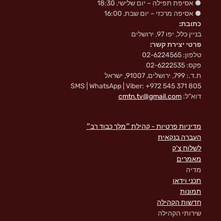
● אסיפת תפילה – יום שלישי, 18:30
● אסיפה מרכזי – יום שבת, 16:00
כתובת:
בניין כלל, יפו 97, ירושלים
פרטי יצירת קשר:
טלפון: 02-6224565
פקס: 02-6222535
ת.ד.: 799, ירושלים, 91007, ישראל
SMS | WhatsApp | Viber: +972 545 371 805
דוא"ל:
cmtn.tv@gmail.com
מדיניות פרטיות - קהילת ״מלך כבוד רב״
העברה בנקאית
לשלוח צ'ק
מאמרים
מדיה
תכני וידאו
תמונות
חדשות הקהילה
שירותי הקהילה