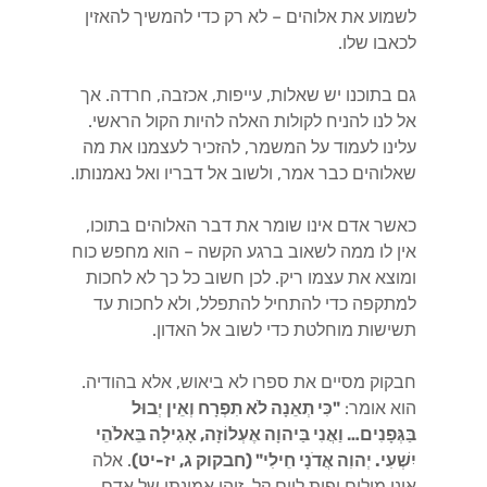
לשמוע את אלוהים – לא רק כדי להמשיך להאזין
לכאבו שלו.
גם בתוכנו יש שאלות, עייפות, אכזבה, חרדה. אך
אל לנו להניח לקולות האלה להיות הקול הראשי.
עלינו לעמוד על המשמר, להזכיר לעצמנו את מה
שאלוהים כבר אמר, ולשוב אל דבריו ואל נאמנותו.
כאשר אדם אינו שומר את דבר האלוהים בתוכו,
אין לו ממה לשאוב ברגע הקשה – הוא מחפש כוח
ומוצא את עצמו ריק. לכן חשוב כל כך לא לחכות
למתקפה כדי להתחיל להתפלל, ולא לחכות עד
תשישות מוחלטת כדי לשוב אל האדון.
חבקוק מסיים את ספרו לא ביאוש, אלא בהודיה.
הוא אומר:
"כִּי תְאֵנָה לֹא תִפְרָח וְאֵין יְבוּל
בַּגְּפָנִים… וַאֲנִי בַּיהוָה אֶעְלוֹזָה, אָגִילָה בֵּאלֹהֵי
יִשְׁעִי. יְהוִה אֲדֹנָי חֵילִי" (חבקוק ג, יז-יט)
. אלה
אינן מילים יפות ליום קל. זוהי אמונתו של אדם