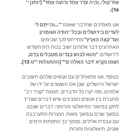
אֶת־קוֹלִי, וְהָיָה עֵדֶר אֶחָד וְרוֹעֶה אֶחָד" (יוחנן י'
16).
אנו מאמינים שהדבר שאומר
"…וִהְיִיתֶם לִי
לְעֵדִים בִּירוּשָׁלַיִם וּבְכָל־יְהוּדָה וּשׁוֹמְרוֹן
וְעַד־קְצֵה הָאָרֶץ"
מתייחס לכך שבימים
האחרונים דבר אלוהים ישוב בכוח רוח הקודש
לירושלים:
"וְהוּא לָבוּשׁ בְּגָדִים מְטֻבָּלִים בְּדָם,
וְשֵׁמוֹ נִקְרָא 'דְּבַר הָאֱלֹהִים'" (ההתגלות י"ט 13).
בנוסף, אנו מתאחדים עם אנשים שלהם חשובים
ישראל וירושלים, שכן אלו השעונים על ידו של
אלוהים, ופה יקרו כל הדברים. תנועת "קציר רב"
מחברת בין אנשים המבינים שיש דברים שצריך
לתקן במישור התיאולוגי והרוחני; דברים שנבנו
במשך שנים ובמשך מאות. הנצרות התערבבה
עם עבודת אלילים, ומתוך כך התפתחו זרמים
שונים, תיאולוגיות ותורות.