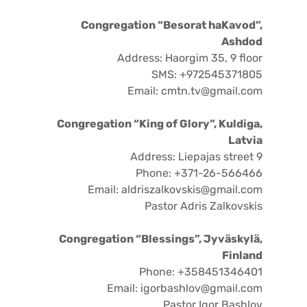
Congregation “Besorat haKavod”,
Ashdod
Address: Haorgim 35, 9 floor
SMS: +972545371805
Email: cmtn.tv@gmail.com
Congregation “King of Glory”, Kuldiga,
Latvia
Address: Liepajas street 9
Phone: +371-26-566466
Email: aldriszalkovskis@gmail.com
Pastor Adris Zalkovskis
Congregation “Blessings”, Jyväskylä,
Finland
Phone: +358451346401
Email: igorbashlov@gmail.com
Pastor Igor Bashlov