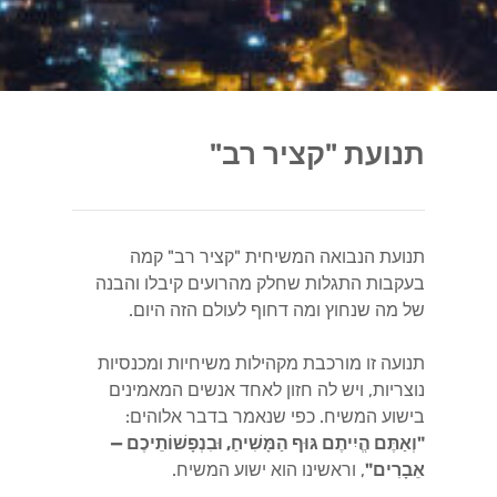
תנועת "קציר רב"
תנועת הנבואה המשיחית "קציר רב" קמה
בעקבות התגלות שחלק מהרועים קיבלו והבנה
של מה שנחוץ ומה דחוף לעולם הזה היום.
תנועה זו מורכבת מקהילות משיחיות ומכנסיות
נוצריות, ויש לה חזון לאחד אנשים המאמינים
בישוע המשיח. כפי שנאמר בדבר אלוהים:
"וְאַתֶּם הֱיִיתֶם גּוּף הַמָּשִׁיחַ, וּבִנְפָשׁוֹתֵיכֶם —
אֵבָרִים"
, וראשינו הוא ישוע המשיח.