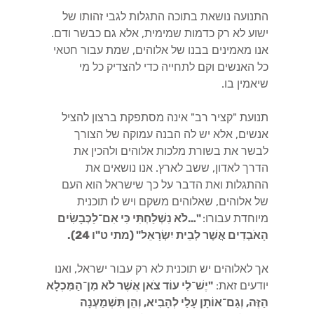
התנועה נושאת בתוכה התגלות לגבי זהותו של
ישוע לא רק כדמות שמימית, אלא גם כבשר ודם.
אנו מאמינים בבנו של אלוהים, שמת עבור חטאי
כל האנשים וקם לתחייה כדי להצדיק כל מי
שיאמין בו.
תנועת "קציר רב" אינה מסתפקת ברצון להציל
אנשים, אלא יש לה הבנה עמוקה של הצורך
לבשר את בשורת מלכות אלוהים ולהכין את
הדרך לאדון, ששב לארץ. אנו נושאים את
ההתגלות ואת הדבר על כך שישראל הוא העם
של אלוהים, שאלוהים משקם ויש לו תוכנית
מיוחדת עבורו:
"…לֹא נִשְׁלַחְתִּי כִּי אִם־לַכְּבָשִׂים
הָאֹבְדִים אֲשֶׁר לְבֵית יִשְׂרָאֵל" (מתי ט"ו 24).
אך לאלוהים יש תוכנית לא רק עבור ישראל, ואנו
יודעים זאת:
"יֶשׁ־לִי עוֹד צֹאן אֲשֶׁר לֹא מִן־הַמִּכְלָא
הַזֶּה, וְגַם־אוֹתָן עָלַי לְהָבִיא, וְהֵן תִּשְׁמַעְנָה