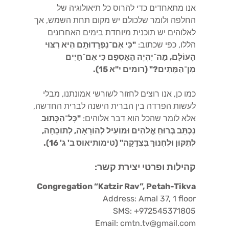
אנו מתאחדים כדי להרוס כל תיאולוגיה של
החלפה ולומר שלכולם יש מקום תחת השמש, אך
לאלוהים יש תוכנית מיוחדת בימים האחרונים
הללו, כפי שכתוב:
"כִּי אִם־נִפְרָדוּתָם הִיא רִצּוּי
הָעוֹלָם, מַה־יִּהְיֶה הֵאָסְפָם כִּי אִם־חַיִּים
מִן־הַמֵּתִים?" (רומים י"א 15).
כמו כן, אנו רוצים לחזור לשורשי אמונתנו, מבלי
לעשות הפרדה בין הברית הישנה לברית החדשה,
אלא לומר שהכל הוא דבר אלוהים:
"כָּל־הַכָּתוּב
נִכְתַּב בְּרוּחַ אֱלֹהִים וּמוֹעִיל לְהוֹרָאָה, לְתוֹכֵחָה,
לְתִקּוּן וּלְחִנּוּךְ בִּצְדָקָה" (טימותיאוס ב' ג' 16).
קהילות ופרטי יצירת קשר:
Congregation “Katzir Rav”, Petah-Tikva
Address: Amal 37, 1 floor
SMS: +972545371805
Email: cmtn.tv@gmail.com