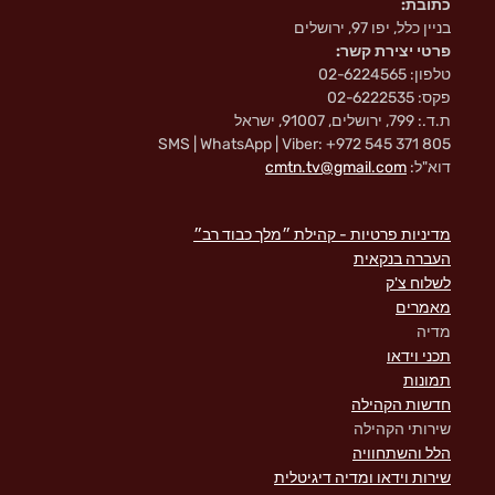
כתובת:
בניין כלל, יפו 97, ירושלים
פרטי יצירת קשר:
טלפון: 02-6224565
פקס: 02-6222535
ת.ד.: 799, ירושלים, 91007, ישראל
SMS | WhatsApp | Viber: +972 545 371 805
דוא"ל:
cmtn.tv@gmail.com
מדיניות פרטיות - קהילת ״מלך כבוד רב״
העברה בנקאית
לשלוח צ'ק
מאמרים
מדיה
תכני וידאו
תמונות
חדשות הקהילה
שירותי הקהילה
הלל והשתחוויה
שירות וידאו ומדיה דיגיטלית