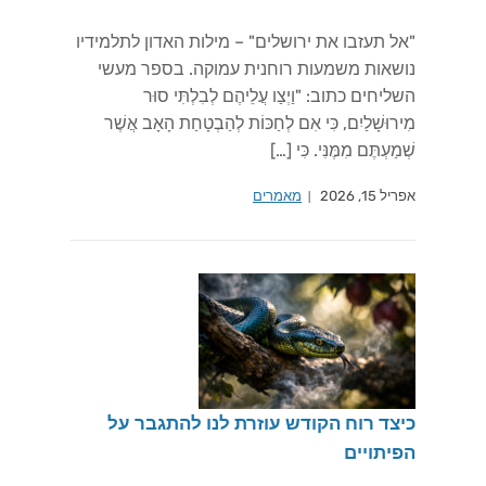
"אל תעזבו את ירושלים" – מילות האדון לתלמידיו
נושאות משמעות רוחנית עמוקה. בספר מעשי
השליחים כתוב: "וַיְצַו עֲלֵיהֶם לְבִלְתִּי סוּר
מִירוּשָׁלַיִם, כִּי אִם לְחַכּוֹת לְהַבְטָחַת הָאָב אֲשֶׁר
שְׁמַעְתֶּם מִמֶּנִּי. כִּי […]
אפריל 15, 2026
מאמרים
כיצד רוח הקודש עוזרת לנו להתגבר על
הפיתויים