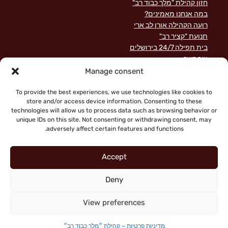
חזון קהילת "מלך כבוד רב"
במה אנחנו מאמינים?
רועה הקהילה אורן לב ארי
תנועת "קציר רב"
בית תפילה 24/7 בירושלים
צור קשר
השקפה מקראית על שירות לישראל
Manage consent
פוסטים אחרונים
תרומות
To provide the best experiences, we use technologies like cookies to
store and/or access device information. Consenting to these
technologies will allow us to process data such as browsing behavior or
unique IDs on this site. Not consenting or withdrawing consent, may
adversely affect certain features and functions.
Accept
Deny
"Faith working through love" (Galatians 5:6)
Copyright © 2026 King of Glory Jerusalem. All Rights
View preferences
מדיניות פרטיות
|
Reserved.
מדיניות פרטיות – קהילת ״מלך כבוד רב״