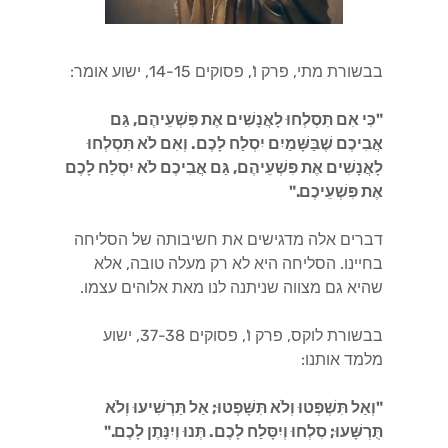
בבשורת מתי, פרק ו', פסוקים 14-15, ישוע אומר:
"כִּי אִם תִּסְלְחוּ לָאֲנָשִׁים אֶת פִּשְׁעֵיהֶם, גַּם
אֲבִיכֶם שֶׁבַּשָּׁמַיִם יִסְלַח לָכֶם. וְאִם לֹא תִּסְלְחוּ
לָאֲנָשִׁים אֶת פִּשְׁעֵיהֶם, גַּם אֲבִיכֶם לֹא יִסְלַח לָכֶם
אֶת פִּשְׁעֵיכֶם."
דברים אלה מדגישים את חשיבותה של הסליחה
בחיינו. הסליחה היא לא רק מעלה טובה, אלא
שהיא גם מצווה שניתנה לנו מאת אלוהים עצמו.
בבשורת לוקס, פרק ו', פסוקים 37-38, ישוע
מלמד אותנו:
"וְאַל תִּשְׁפְּטוּ וְלֹא תִּשָּׁפְטוּ; אַל תַּרְשִׁיעוּ וְלֹא
תֻּרְשָּׁעוּ; סִלְחוּ וְיִסָּלַח לָכֶם. תְּנוּ וְיִנָּתֶן לָכֶם."