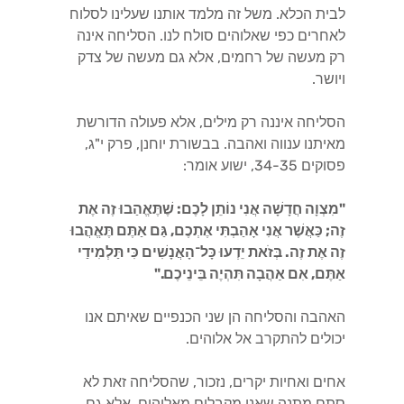
לבית הכלא. משל זה מלמד אותנו שעלינו לסלוח
לאחרים כפי שאלוהים סולח לנו. הסליחה אינה
רק מעשה של רחמים, אלא גם מעשה של צדק
ויושר.
הסליחה איננה רק מילים, אלא פעולה הדורשת
מאיתנו ענווה ואהבה. בבשורת יוחנן, פרק י"ג,
פסוקים 34-35, ישוע אומר:
"מִצְוָה חֲדָשָׁה אֲנִי נוֹתֵן לָכֶם: שֶׁתֶּאֱהַבוּ זֶה אֶת
זֶה; כַּאֲשֶׁר אֲנִי אָהַבְתִּי אֶתְכֶם, גַּם אַתֶּם תֶּאֱהֲבוּ
זֶה אֶת זֶה. בְּזֹאת יֵדְעוּ כָּל־הָאֲנָשִׁים כִּי תַּלְמִידַי
אַתֶּם, אִם אַהֲבָה תִּהְיֶה בֵּינֵיכֶם."
האהבה והסליחה הן שני הכנפיים שאיתם אנו
יכולים להתקרב אל אלוהים.
אחים ואחיות יקרים, נזכור, שהסליחה זאת לא
סתם מתנה שאנו מקבלים מאלוהים, אלא גם