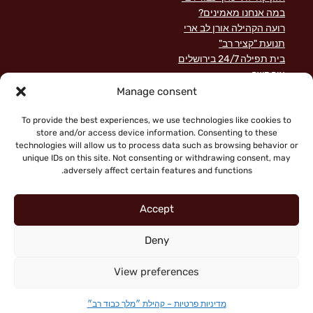
במה אנחנו מאמינים?
רועה הקהילה אורן לב ארי
תנועת "קציר רב"
בית תפילה 24/7 בירושלים
צור קשר
השקפה מקראית על שירות לישראל
Manage consent
פוסטים אחרונים
תרומות
To provide the best experiences, we use technologies like cookies to
store and/or access device information. Consenting to these
technologies will allow us to process data such as browsing behavior or
unique IDs on this site. Not consenting or withdrawing consent, may
adversely affect certain features and functions.
Accept
Deny
"Faith working through love" (Galatians 5:6)
Copyright © 2026 King of Glory Jerusalem. All Rights
View preferences
מדיניות פרטיות
|
Reserved.
מדיניות פרטיות – קהילת ״מלך כבוד רב״