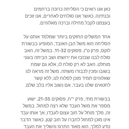
כאן אנו רואים כי הסליחה כרוכה ברחמים
ובנתינה. כאשר אנו סולחים לאחרים, אנו זוכים
בעצמנו לקבל מחילה וברכה מאלוהים.
אחד המשלים החזקים ביותר שמלמד אותנו על
הסליחה הוא משל הבן האובד, המופיע בבשורת
לוקס, פרק ט"ו, פסוקים 11-32. במשל זה, האב
סולח לבנו שבזבז את ירושתו ושב הביתה בעוני
מוחלט. האב לא רק סולח לו, אלא גם שמח
בשובו ומכין לכבודו משתה. משל זה מראה לנו
שאלוהים תמיד מוכן לסלוח לנו, ללא קשר
לחטאים שלנו בעבר, אם נשוב אליו בלב שלם.
בבשורת מתי, פרק י"ח, פסוקים 21-35, ישוע
מספר את משל העבד שלא רצה למחול. במשל
זה, מלך מוחל על חוב עצום לעבדו, אך אותו עבד
אינו מוכן למחול לחברו על חוב קטן. כאשר הדבר
נודע למלך, הוא מאוד התרגז והשליך את העבד