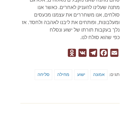
מתנה שעלינו להעניק לאחרים. כאשר אנו
סולחים, אנו משחררים את עצמנו מכעסים
ומעלבונות, ופותחים את ליבנו לאהבה ולחסד. אז
נלך בעקבות תורתו של ישוע ונסלח
כפי שהוא סולח לנו.
O
V
T
F
E
d
K
e
a
m
n
l
c
a
תגים:
אמונה
ישוע
מחילה
סליחה
o
e
e
i
k
g
b
l
l
r
o
a
a
o
s
m
k
s
n
i