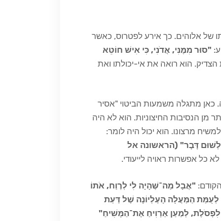
שתו של אלוהים. כך אירע לפטרוס, כאשר
ע:
"סוּר מִמֶּנִּי, אֲדֹנִי, כִּי אִישׁ חוֹטֵא
צדיק. הוא רואה את אי-יכולתו ואת
 כאן מתגלה משמעות הביטוי "אסיר
תר מן הנסיבות החיצוניות. הוא לא היה
יח מרצונו. הוא יכול היה לומר:
ְבֵּד לְשׁוּם דָּבָר" (הראשונה אל
 לא כל אפשרות ראויה לייעודי.
הקודם:
"אֲבָל מַה־שֶּׁהָיָה לִי לְרֶוַח, אֹתוֹ
לְעֻמַּת הַמַּעֲלָה הָעֶלְיוֹנָה שֶׁל דַּעַת
ָם לִפְסֹלֶת, לְמַעַן אַרְוִיחַ אֶת־הַמָּשִׁיחַ"