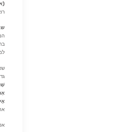
(אל
רו
שב
המש
ברו
למו
שא
גדו
שֶׁה
אֶת
אֱל
את
אסי