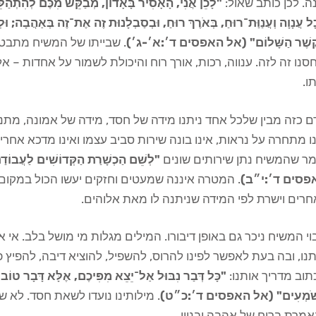
ה. לכן כותב שאול:
"לָכֵן אֲנִי, הָאָסִיר בָּאָדוֹן, מְבַקֵּשׁ מִכֶּם לְהִתְהַלֵ
ָל עֲנָוָה וְעֲנַוַּת־רוּחַ, בְּאֹרֶךְ רוּחַ, וּבְסַבְלָנוּת זֶה אֶת־זֶה בְּאַהֲבָה; ו
קֶשֶׁר הַשָּׁלוֹם" (אל האפסים ד׳:א׳-ג׳)
. שבייתו של המשיח מתבט
סנו זה לזה. ענווה, רכות, אורך רוח והיכולת לשמור על אחדות – 
ו.
 כזה מבין שלכל אחד ניתנו מידה של חסד, מידה של אמונה, מתנה
ו מתחרה על נראות, אינו בונה שירות סביב עצמו ואינו מדכא אחרי
מר שהמשיח נתן שירותים שונים
"לְשֵׁם הַכְשָׁרַת הַקְּדוֹשִׁים לַעֲבוֹדַת
פסים ד׳:י״ב)
. המטרה איננה שמעטים וחזקים יעשו הכול במקום 
רים וישרת לפי המידה שניתנה לו מאת אלוהים.
י המשיח ניכר גם באופן דיבורו. המילים מגלות מי מושל בלב. א
נו, ובה בעת לאפשר לפינו להרוס, להשפיל, להוציא דיבה, להפיץ 
וב מדריך אותנו:
"כָּל דְּבַר נִבּוּל אַל־יֵצֵא מִפִּיכֶם, אֶלָּא דָּבָר טוֹב לְבִ
ֹּׁמְעִים" (אל האפסים ד׳:כ״ט)
. מילותינו נועדו לשאת חסד. לא
מרת ברוח של אהבה ובניין.