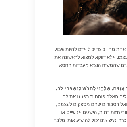
חת מהן. כיצד יכול אדם להיות שבוי,
ת עצמו, אלא דווקא למצוא לראשונה את
 האדם שהמשיח הוציא מעבדות החטא
 עֲנָוִים, שְׁלָחַנִי לַחֲבֹשׁ לְנִשְׁבְּרֵי־לֵב,
לים האלה פותחות בפנינו את לב
 ואל הסבורים שהם מספקים לעצמם,
 חזות דתית, הישגים אנושיים או
ה: איש אינו יכול להושיע אותי מלבד