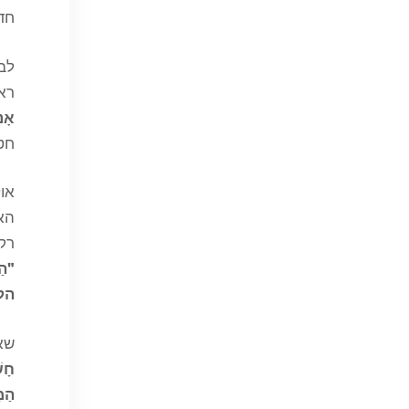
חדל
לב 
ראה
אָנ
חטא
או
האד
רק
"הַ
הקו
שאו
חָשַ
הַמָ