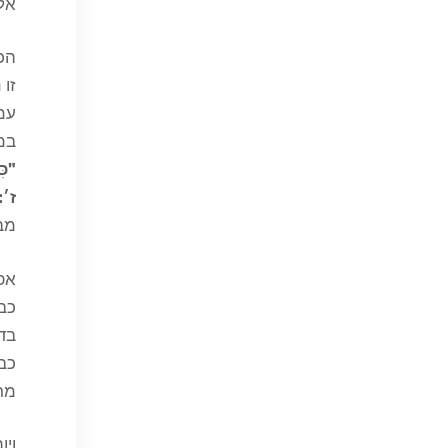
אלו
הכ
זו 
עמו
במ
"כִ
ז׳:
מב
אפש
כבו
בדי
כב
מרו
ויו