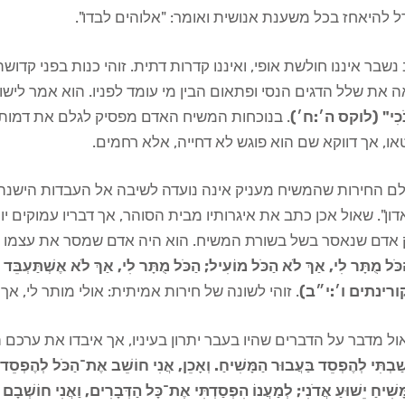
 להיאחז בכל משענת אנושית ואומר: "אלוהים לבדו".
נשבר איננו חולשת אופי, ואיננו קדרות דתית. זוהי כנות בפני קדו
 את שלל הדגים הנסי ופתאום הבין מי עומד לפניו. הוא אמר לישו
ֹכִי" (לוקס ה׳:ח׳)
. בנוכחות המשיח האדם מפסיק לגלם את דמות ה
ו, אך דווקא שם הוא פוגש לא דחייה, אלא רחמים.
לם החירות שהמשיח מעניק אינה נועדה לשיבה אל העבדות הישנה.
ון". שאול אכן כתב את איגרותיו מבית הסוהר, אך דבריו עמוקים יו
 אדם שנאסר בשל בשורת המשיח. הוא היה אדם שמסר את עצמו למש
כֹּל מֻתָּר לִי, אַךְ לֹא הַכֹּל מוֹעִיל; הַכֹּל מֻתָּר לִי, אַךְ לֹא אֶשְׁתַּע
רינתים ו׳:י״ב)
. זוהי לשונה של חירות אמיתית: אולי מותר לי, אך
ל מדבר על הדברים שהיו בעבר יתרון בעיניו, אך איבדו את ערכם 
ׁבְתִּי לְהֶפְסֵד בַּעֲבוּר הַמָּשִׁיחַ. וְאָכֵן, אֲנִי חוֹשֵׁב אֶת־הַכֹּל לְהֶפְסֵד 
ּשִׁיחַ יֵשׁוּעַ אֲדֹנִי; לְמַעֲנוֹ הִפְסַדְתִּי אֶת־כָּל הַדְּבָרִים, וַאֲנִי חוֹשְׁב