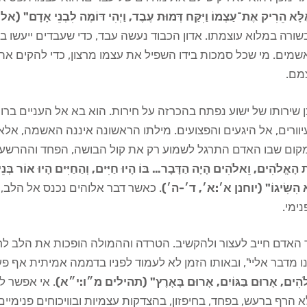
לָּא הֵרִיק אֶת־עַצְמוֹ וַיִּקַּח דְּמוּת עֶבֶד, וַיְהִי דּוֹמֶה לִבְנֵי אָדָם"
ורה במלוא עוצמתו. אדון הכבוד נעשה עבד, כדי שעבדים ייעשו בנ
מים. מי שכל סמכות בידו השפיל את עצמו מרצון, כדי להקים את
מם.
 שירותו של ישוע נפתח בהכרזה על חירות. הוא בא אל העניים ברוח
וורים, אל היגעים והפצועים. מילתו הראשונה איננה האשמה, אל
קום שבו האדם התרגל לשמוע רק את קול הבושה, הפחד וההרשע
הָאֱלֹהִים, וֵאלֹהִים הָיָה הַדָּבָר… בּוֹ הָיוּ חַיִּים, וְהַחַיִּים הָיוּ אוֹר בְּנֵ
 הִשִּׂיגוֹ" (יוחנן א׳:א׳, ד׳-ה׳)
. כאשר דבר אלוהים נכנס אל הלב,
ימי.
האדם חייב לעצור ולהקשיב. הטרדה וההמולה הופכות את הלב לחי
ו מדבר אליי", ובאותו הזמן לא לעמוד לפניו בדממה אמיתית אף פ
ֹהִים, אָרוּם בַּגּוֹיִם, אָרוּם בָּאָרֶץ" (תהילים מ״ו:י״א)
. אי אפשר 
 הרף ברעש, בפחד, בחיפזון, בהצדקות עצמיות ובוויכוחים פנימי