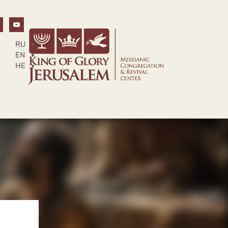
RU
EN
HE