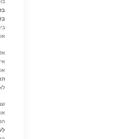
בונ
בְּכ
בְּ
ביח
אות
אדם
אינ
או
הא
לאח
שבו
אות
הכת
לַש
הנא