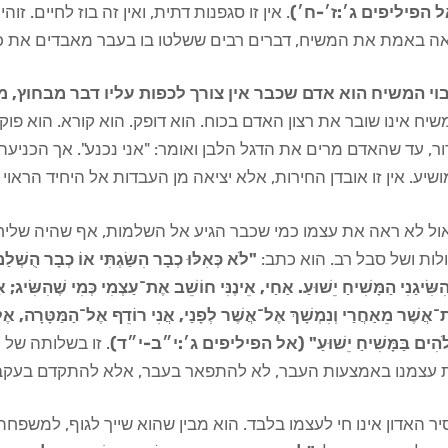
 הפיליפים ג׳:ז׳-ח׳)
. אין זו סגפנות דתית, ואין זה בוז לחיים. זו
אה באמת את המשיח, דברים רבים ששלטו בו בעבר מאבדים את כ
וי המשיח הוא אדם שכבר אין צורך לכפות עליו דבר מבחוץ, 
יח אינו שובר את רצון האדם בכוח. הוא דופק. הוא קורא. הוא פוקח
ר, עד שהאדם מרים את הדגל הלבן ואומר: "אני נכנע". אך הכניעה
שיע. אין זו אובדן החירות, אלא יציאה מן העבדות אל היחיד הראוי
ול לא ראה את עצמו כמי שכבר הגיע אל השלמות, אף שהיה שליח,
לות ושל סבל רב. הוא כתב:
"לֹא כְּאִלּוּ כְבָר הִשַּׂגְתִּי אוֹ כְבָר הֻשְׁלַמ
ִשִּׂיגַנִי הַמָּשִׁיחַ יֵשׁוּעַ. אַחַי, אֵינֶנִּי חוֹשֵׁב אֶת־עַצְמִי כְּמִי שֶׁהִשִּׂיג;
־אֲשֶׁר מֵאַחֲרַי וְנִמְשָׁךְ אֶל־אֲשֶׁר לְפָנַי, אֲנִי רוֹדֵף אֶל־הַמַּטָּרָה, א
ֹהִים בַּמָּשִׁיחַ יֵשׁוּעַ" (אל הפיליפים ג׳:י״ב-י״ד)
. זו בשלותה של 
 עצמנו באמצעות העבר, לא להתפאר בעבר, אלא להתקדם בעקב
ר האדון אינו חי לעצמו בלבד. הוא מבין שהוא שייך לגוף, למשפח