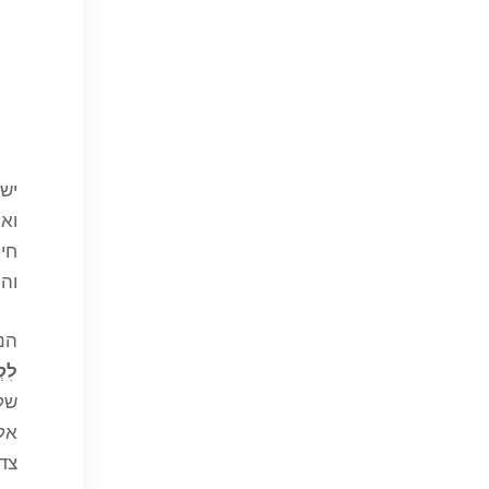
יש 
ואף
חיי
והכ
הנב
לִק
של
אלא
צדק