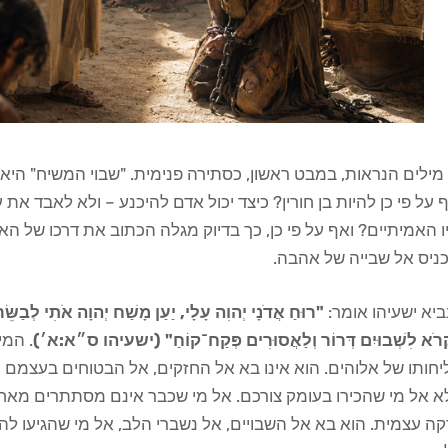
מילים הנראות, במבט ראשון, כסתירה פנימית. "שבוי המשיח" היא א
 על פי כן להיות בן חורין? כיצד יכול אדם להיכנע – ולא לאבד א
ו האמיתיים? ואף על פי כן, כך בדיוק מגלה הכתוב את דרכו של
ניס אל שבייה של אהבה.
יא ישעיהו אומר:
"רוּחַ אֲדֹנָי יְהוִה עָלָי, יַעַן מָשַׁח יְהוָה אֹתִי לְבַשֵּׂר
ְרֹא לִשְׁבוּיִם דְּרוֹר וְלַאֲסוּרִים פְּקַח־קוֹחַ" (ישעיהו ס״א:א׳)
. המי
יחותו של אלוהים. הוא אינו בא אל החזקים, אל הבטוחים בעצמם
 אל מי שהכירו בעומק צורכם. אל מי שכבר אינם מסתתרים מאחורי
ה עצמית. הוא בא אל השבויים, אל נשברי הלב, אל מי שהגיעו להכר