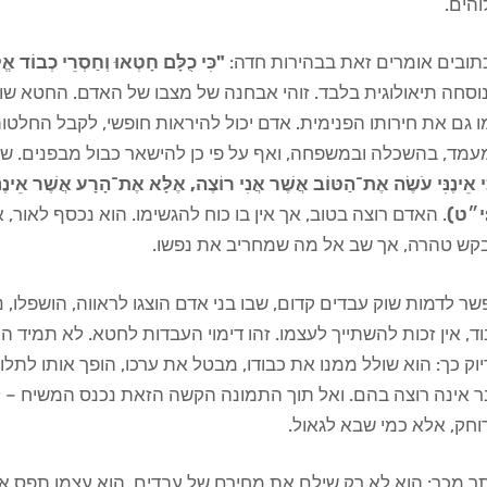
הים.
תובים אומרים זאת בבהירות חדה:
"כִּי כֻלָּם חָטְאוּ וְחַסְרֵי כְבו
נוסחה תיאולוגית בלבד. זוהי אבחנה של מצבו של האדם. החטא שול
 גם את חירותו הפנימית. אדם יכול להיראות חופשי, לקבל החלטות
עמד, בהשכלה ובמשפחה, ואף על פי כן להישאר כבול מבפנים. ש
ּי אֵינֶנִּי עֹשֶׂה אֶת־הַטּוֹב אֲשֶׁר אֲנִי רוֹצֶה, אֶלָּא אֶת־הָרָע אֲשֶׁר אֵי
י״ט)
. האדם רוצה בטוב, אך אין בו כוח להגשימו. הוא נכסף לאור,
קש טהרה, אך שב אל מה שמחריב את נפשו.
ר לדמות שוק עבדים קדום, שבו בני אדם הוצגו לראווה, הושפלו, נמד
ד, אין זכות להשתייך לעצמו. זהו דימוי העבדות לחטא. לא תמיד ה
וק כך: הוא שולל ממנו את כבודו, מבטל את ערכו, הופך אותו לתלו
ר אינה רוצה בהם. ואל תוך התמונה הקשה הזאת נכנס המשיח – ל
חק, אלא כמי שבא לגאול.
תר מכך: הוא לא רק שילם את מחירם של עבדים. הוא עצמו תפס את