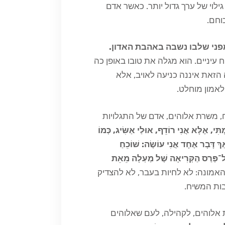
הי גילוי של ערך גדול יותר. כאשר אדם
וחם.
מפני שלבו נשבה באהבת האדון.
 עיניים. הוא מגלה את טובו באופן כה
 הזאת איננה כניעה לאויב, אלא
 לאמון מוחלט.
 משרת אלוהים, אדם של התגלויות
ְתִּי, אֶלָּא אֲנִי רוֹדֵף, אוּלַי אַשִּׂיג, כְּמוֹ
 אַךְ דָּבָר אֶחָד אֲנִי עוֹשֶׂה: שׁוֹכֵחַ
ֶל־פְּרַס הַקְּרִיאָה שֶׁל מַעְלָה מֵאֵת
האמונה: לא לחיות בעבר, לא להצדיק
ות המשיח.
ת אלוהים, לקהילה, לעם שאלוהים