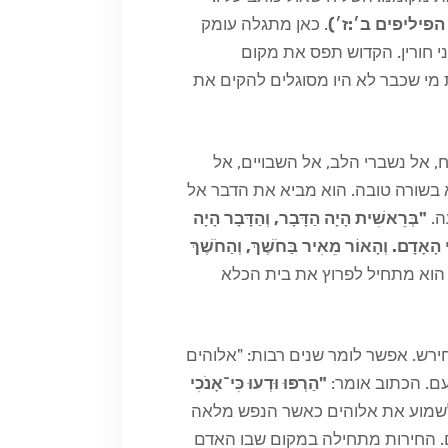
 (אל הפיליפים ב׳:ז׳)
. כאן מתגלה עומק
י חורין. הקדוש תפס את מקום
 מי שכבר לא היו מסוגלים להקים את
, אל נשברי הלב, אל השבויים, אל
א בשורה טובה. הוא מביא את הדבר אל
ה.
"בְּרֵאשִׁית הָיָה הַדָּבָר, וְהַדָּבָר הָיָה
י הָאָדָם. וְהָאוֹר מֵאִיר בַּחֹשֶׁךְ, וְהַחֹשֶׁךְ
 הוא מתחיל לפרוץ את בית הכלא
רש. אפשר לומר שנים רבות: "אלוהים
עם. הכתוב אומר:
"הַרְפּוּ וּדְעוּ כִּי־אָנֹכִי
לשמוע את אלוהים כאשר הנפש מלאה
ים. החירות מתחילה במקום שבו האדם