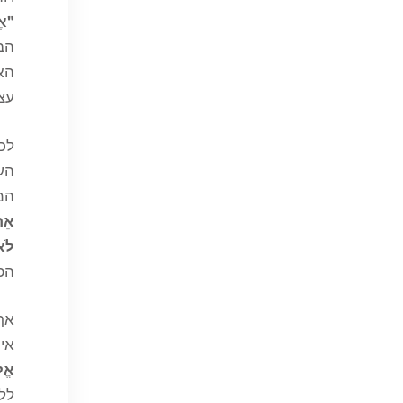
"אֶ
הבש
האש
עצ
לכן
העי
המ
אֵת 
לֹא
הפנ
אך 
אינ
אֱל
ללא