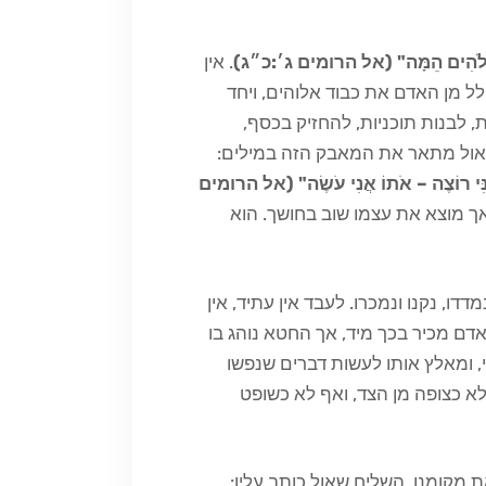
ֹד אֱלֹהִים הֵמָּה" (אל הרומים ג׳:כ״ג)
. אין
ל מן האדם את כבוד אלוהים, ויחד
, לבנות תוכניות, להחזיק בכסף,
אול מתאר את המאבק הזה במילים:
נֶנִּי רוֹצֶה – אֹתוֹ אֲנִי עֹשֶׂה" (אל הרומים
 אך מוצא את עצמו שוב בחושך. הוא
דו, נקנו ונמכרו. לעבד אין עתיד, אין
אדם מכיר בכך מיד, אך החטא נוהג בו
י, ומאלץ אותו לעשות דברים שנפשו
א כצופה מן הצד, ואף לא כשופט
 מקומנו. השליח שאול כותב עליו: