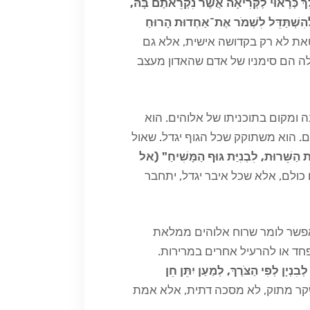
ּךְ כְּרָאוּי לַקְּרִיאָה אֲשֶׁר נִקְרֵאתֶם בָּהּ,
ּלְהִשְׁתַּדֵּל לִשְׁמֹר אֶת־אַחְדוּת הָרוּחַ
את לא רק בקדושה אישית, אלא גם
אלה הם סימניו של אדם שהאדון מעצב
 ומקום בתוכניתו של אלוהים. הוא
ם. הוא משתוקק שכל הגוף יגדל. שאול
 הַשֵּׁרוּת, לִבְנִיַּת גּוּף הַמָּשִׁיחַ" (אל
כולם, אלא שכל איבר יגדל, יתחבר
י אפשר לומר שרוח אלוהים ממלאת
פחד או להרעיל אחרים במרירות.
נְיָן לְפִי הַצֹּרֶךְ, לְמַעַן יִתֵּן חֵן
 שקר מתוק, לא מסכה דתית, אלא אמת