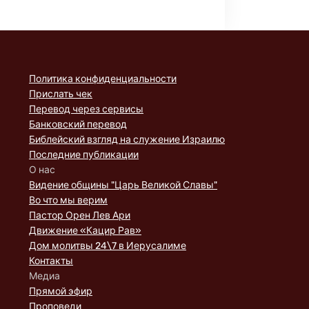
Политика конфиденциальности
Прислать чек
Перевод через сервисы
Банковский перевод
Библейский взгляд на служение Израилю
Последние публикации
О нас
Видение общины "Царь Великой Славы"
Во что мы верим
Пастор Орен Лев Ари
Движение «Кацир Рав»
Дом молитвы 24\7 в Иерусалиме
Контакты
Медиа
Прямой эфир
Проповеди