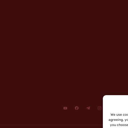
We use coo
agreeing, y
you choose