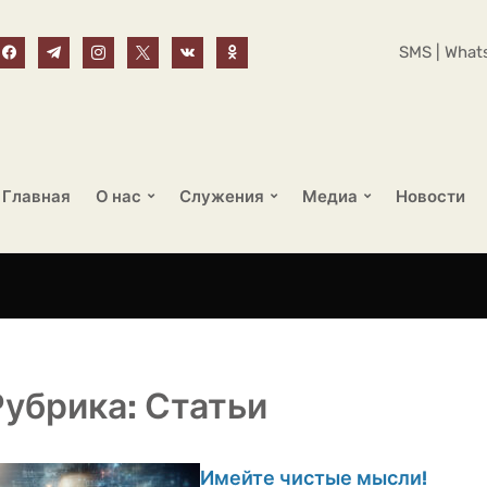
SMS | Whats
Главная
О нас
Служения
Медиа
Новости
Рубрика:
Статьи
Имейте чистые мысли!