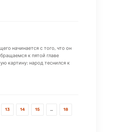
его начинается с того, что он
бращаемся к пятой главе
ую картину: народ теснился к
13
14
15
…
18