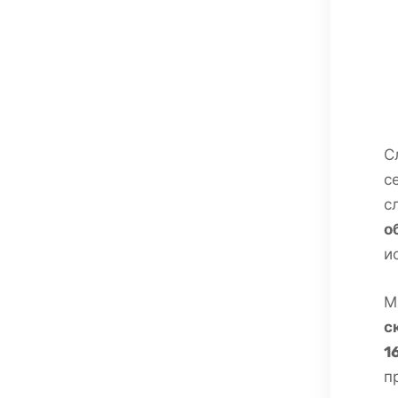
С
с
с
о
и
М
с
1
п