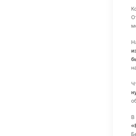
К
О
м
Н
и
б
н
Ч
н
о
В
«
Б