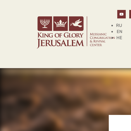
RU
EN
HE