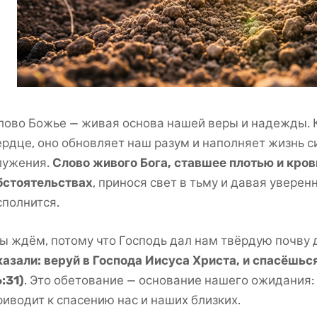
лово Божье — живая основа нашей веры и надежды. 
ердце, оно обновляет наш разум и наполняет жизнь 
лужения.
Слово живого Бога, ставшее плотью и кро
бстоятельствах
, принося свет в тьму и давая уверенн
сполнится.
ы ждём, потому что Господь дал нам твёрдую почву 
казали: веруй в Господа Иисуса Христа, и спасёшься
6:31)
. Это обетование — основание нашего ожидания:
риводит к спасению нас и наших близких.