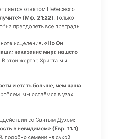
епляется ответом Небесного
олучите» (Мф. 21:22)
. Только
обна преодолеть все преграды.
лноте исцеления:
«Но Он
наши; наказание мира нашего
. В этой жертве Христа мы
сти и стать больше, чем наша
проблем, мы остаёмся в узах
модействии со Святым Духом:
сть в невидимом» (Евр. 11:1)
.
, подобно семени на сухой