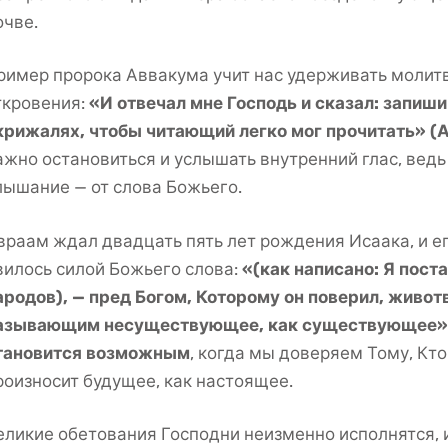
очве.
ример пророка Аввакума учит нас удерживать молит
ткровения:
«И отвечал мне Господь и сказал: запиши
крижалях, чтобы читающий легко мог прочитать» (А
ажно остановиться и услышать внутренний глас, ведь
лышание — от слова Божьего.
враам ждал двадцать пять лет рождения Исаака, и 
вилось силой Божьего слова:
«(как написано: Я пост
ародов), — пред Богом, Которому он поверил, живо
азывающим несуществующее, как существующее» (
тановится возможным
, когда мы доверяем Тому, Кт
роизносит будущее, как настоящее.
еликие обетования Господни неизменно исполнятся, 