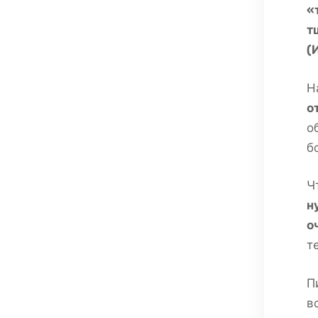
«
т
(
Н
о
о
б
Ч
н
о
т
П
в