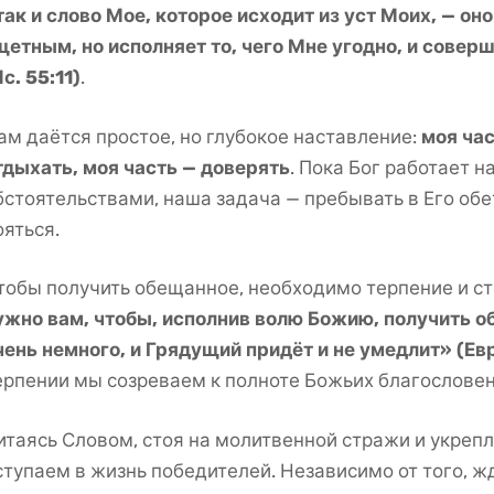
так и слово Мое, которое исходит из уст Моих, — он
щетным, но исполняет то, чего Мне угодно, и соверша
Ис. 55:11)
.
ам даётся простое, но глубокое наставление:
моя час
тдыхать, моя часть — доверять
. Пока Бог работает 
бстоятельствами, наша задача — пребывать в Его обет
ояться.
тобы получить обещанное, необходимо терпение и ст
ужно вам, чтобы, исполнив волю Божию, получить о
чень немного, и Грядущий придёт и не умедлит» (Евр
ерпении мы созреваем к полноте Божьих благословен
итаясь Словом, стоя на молитвенной стражи и укреп
ступаем в жизнь победителей. Независимо от того, 