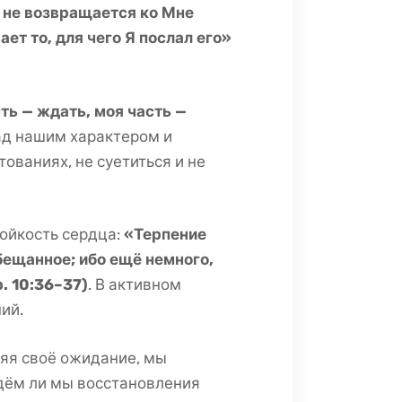
о не возвращается ко Мне
ет то, для чего Я послал его»
ть — ждать, моя часть —
над нашим характером и
ованиях, не суетиться и не
ойкость сердца:
«Терпение
бещанное; ибо ещё немного,
. 10:36–37)
. В активном
ий.
ляя своё ожидание, мы
ждём ли мы восстановления