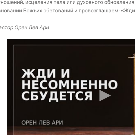
тношений, исцеления тела или духовного обновления
сновании Божьих обетований и провозглашаем: «Жди
астор Орен Лев Ари