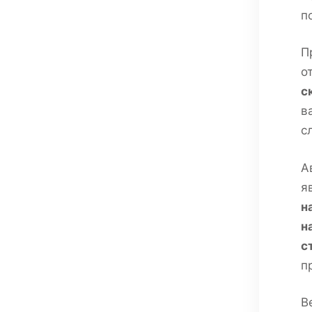
п
П
о
с
в
с
А
я
н
н
с
п
В