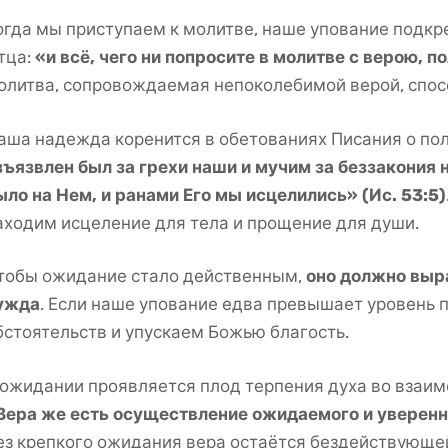
огда мы приступаем к молитве, наше упование подкр
тца:
«и всё, чего ни попросите в молитве с верою, п
олитва, сопровождаемая непоколебимой верой, спос
аша надежда коренится в обетованиях Писания о по
зъязвлен был за грехи наши и мучим за беззакония 
ыло на Нем, и ранами Его мы исцелились» (Ис. 53:5)
аходим исцеление для тела и прощение для души.
тобы ожидание стало действенным,
оно должно выра
ужда
. Если наше упование едва превышает уровень 
бстоятельств и упускаем Божью благость.
 ожидании проявляется плод терпения духа во взаи
Вера же есть осуществление ожидаемого и уверенно
ез крепкого ожидания вера остаётся бездействующей