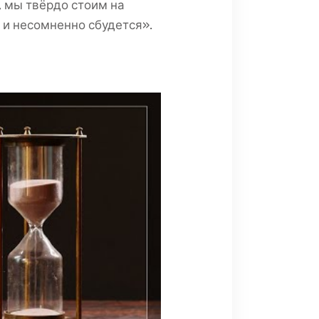
, мы твёрдо стоим на
 и несомненно сбудется».