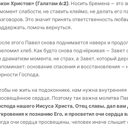
акон Христов» (Галатам 6:2)
. Носить бремена — это 
 момент слабости, не ставить клеймо, не делать его 
азговоров. Это значит принять ответственность любви
оддержать, помочь вернуться.
осле этого Павел снова поднимается наверх и продол
реломил хлеб. Как будто снова подчёркивая — Завет 
е драматизм момента, не страх, а Завет, который дер
апоминает: основание спасения и восстановления — н
ерности Господа.
тобы не жить на подоконнике, нам нужна внутренняя я
росвещённое сердце. Поэтому так важна молитва Па
оспода нашего Иисуса Христа, Отец славы, дал вам
ткровения к познанию Его, и просветил очи сердца 
огда очи сердца просвещены, человек иначе слышит с