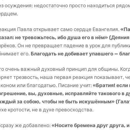
ез осуждения: недостаточно просто находиться рядо
ердцем.
еакция Павла открывает само сердце Евангелия.
«Па
казал: не тревожьтесь, ибо душа его в нём» (Деяния
прёков. Он не превращает падение в урок для публики
бнимает его.
Благодать не добивает упавшего — бла
то очень важный духовный принцип для общины. Когда
еряет трезвость, наша первая реакция показывает, 
аконом или благодатью. Писание учит:
«Братия! если 
огрешение, вы, духовные, исправляйте такового в д
аждый за собою, чтобы не быть искушённым» (Галат
ухе кротости, не в духе превосходства.
 сразу же добавлено:
«Носите бремена друг друга, 