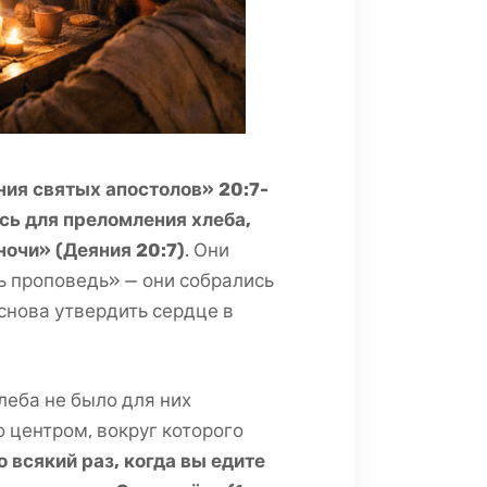
ия святых апостолов» 20:7-
сь для преломления хлеба,
ночи» (Деяния 20:7)
. Они
ть проповедь» — они собрались
снова утвердить сердце в
леба не было для них
 центром, вокруг которого
 всякий раз, когда вы едите