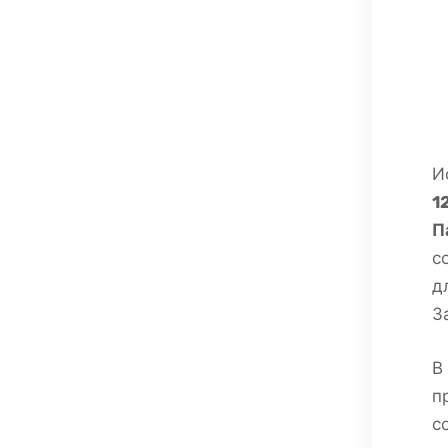
И
1
П
с
д
З
В
п
с