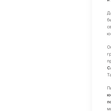
Д
б
с
ю
О
г
п
С
Т
П
ю
п
м