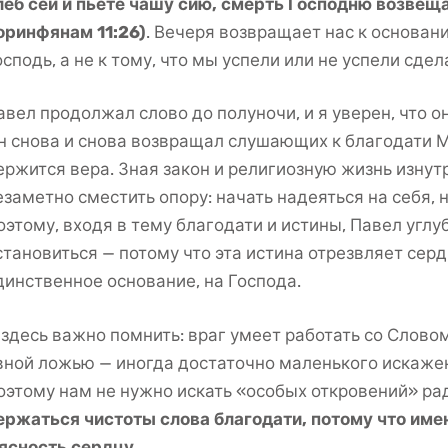
леб сей и пьёте чашу сию, смерть Господню возвеща
оринфянам 11:26)
. Вечеря возвращает нас к основани
осподь, а не к тому, что мы успели или не успели сдел
авел продолжал слово до полуночи, и я уверен, что он
н снова и снова возвращал слушающих к благодати Ме
ержится вера. Зная закон и религиозную жизнь изнутр
езаметно сместить опору: начать надеяться на себя, н
оэтому, входя в тему благодати и истины, Павел углуб
становиться — потому что эта истина отрезвляет серд
динственное основание, на Господа.
 здесь важно помнить: враг умеет работать со Словом
вной ложью — иногда достаточно маленького искажен
оэтому нам не нужно искать «особых откровений» ра
ержаться чистоты слова благодати, потому что име
 ясность сердцу.