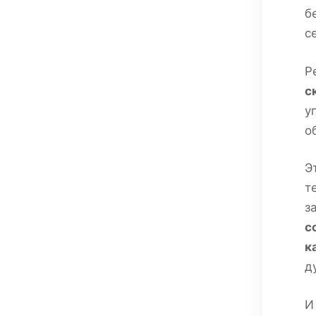
б
с
Р
с
у
о
Э
т
з
с
к
д
И