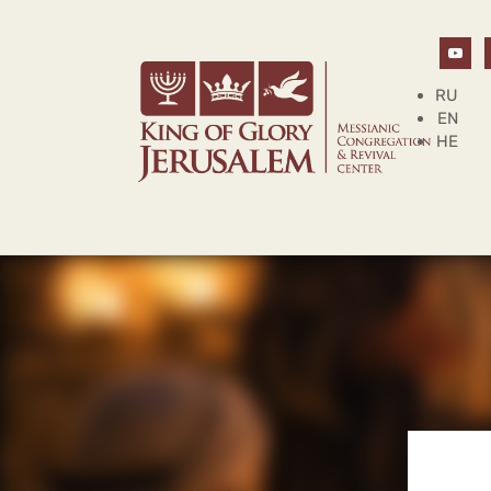
RU
EN
HE