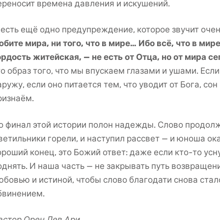
ереносит времена давления и искушений.
 есть ещё одно предупреждение, которое звучит очен
юбите мира, ни того, что в мире… Ибо всё, что в мире
ордость житейская, — не есть от Отца, но от мира сег
то образ того, что мы впускаем глазами и ушами. Есл
аружу, если оно питается тем, что уводит от Бога, со
ризнаём.
о финал этой истории полон надежды. Слово продолж
ветильники горели, и наступил рассвет — и юноша ока
ороший конец, это Божий ответ: даже если кто-то усн
однять. И наша часть — не закрывать путь возвращен
юбовью и истиной, чтобы слово благодати снова стало
бвинением.
астор Орен Лев Ари