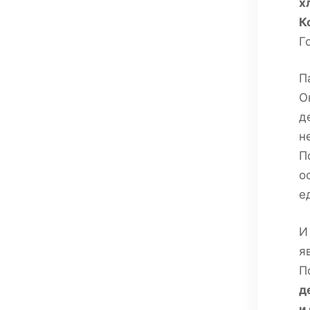
х
К
Г
П
О
д
н
П
о
е
И
я
П
д
и