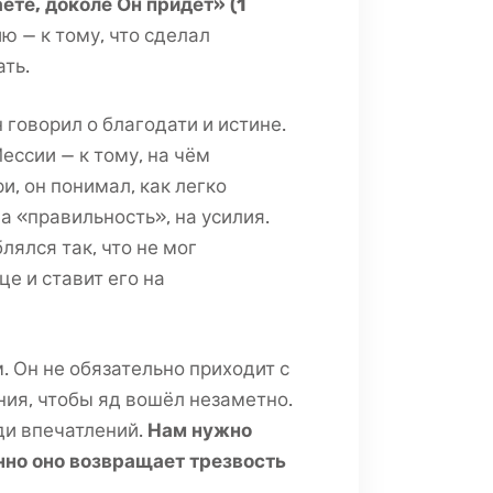
ете, доколе Он придёт» (1
ю — к тому, что сделал
ать.
 говорил о благодати и истине.
ссии — к тому, на чём
и, он понимал, как легко
а «правильность», на усилия.
лялся так, что не мог
це и ставит его на
. Он не обязательно приходит с
ия, чтобы яд вошёл незаметно.
ди впечатлений.
Нам нужно
нно оно возвращает трезвость