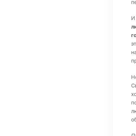
п
И
л
г
э
н
п
Н
С
х
п
л
о
П