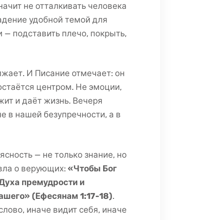
значит не отталкивать человека
падение удобной темой для
 — подставить плечо, покрыть,
жает. И Писание отмечает: он
остаётся центром. Не эмоции,
жит и даёт жизнь. Вечеря
е в нашей безупречности, а в
сность — не только знание, но
вла о верующих:
«Чтобы Бог
 Духа премудрости и
вашего» (Ефесянам 1:17-18)
.
лово, иначе видит себя, иначе