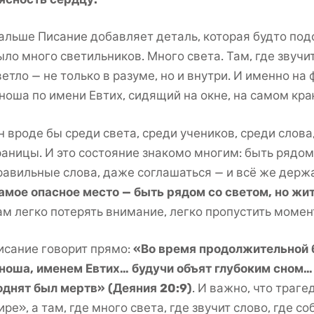
альше Писание добавляет деталь, которая будто подс
ыло много светильников. Много света. Там, где звучи
ветло — не только в разуме, но и внутри. И именно на
ноша по имени Евтих, сидящий на окне, на самом кра
н вроде бы среди света, среди учеников, среди слова
раницы. И это состояние знакомо многим: быть рядо
равильные слова, даже соглашаться — и всё же держ
амое опасное место — быть рядом со светом, но жит
ам легко потерять внимание, легко пропустить момент
исание говорит прямо:
«Во время продолжительной 
ноша, именем Евтих… будучи объят глубоким сном… у
однят был мертв» (Деяния 20:9)
. И важно, что траге
ире», а там, где много света, где звучит слово, где 