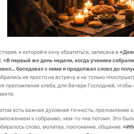
стория, к которой я хочу обратиться, записана в
«Деян
2
.
«В первый же день недели, когда ученики собрали
авел… беседовал с ними и продолжал слово до полу
обрались не просто на встречу и не только «послуша
ля преломления хлеба, для Вечери Господней, чтобы 
авете.
 этом есть важная духовная точность: преломление х
риложением к собранию, чем-то «на потом». Это было
обиралось слово, молитва, поклонение, общение.
«Ибо