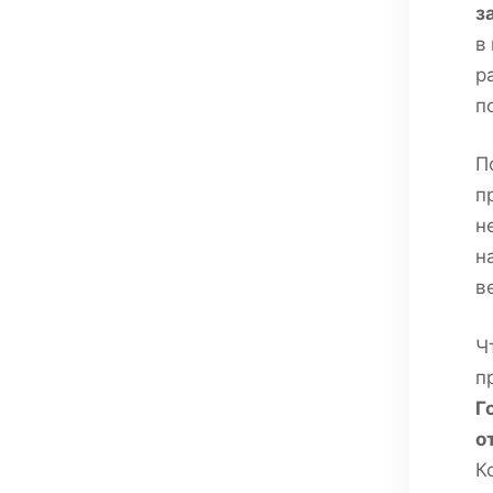
з
в
р
п
П
п
н
н
в
Ч
п
Г
о
К