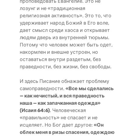
проповедовать Евангелие. Это не
лозунг и не «традиционная
религиозная активность». Это то, что
удерживает народ Божий в Его воле,
дает смысл среди хаоса и открывает
людям дверь из внутренней тюрьмы.
Потому что человек может быть одет,
накормлен и внешне устроен, но
оставаться внутри раздетым, без
праведности, без жизни, без свободы.
И здесь Писание обнажает проблему
самоправедности.
«Все мы сделались
— как нечистый, и вся праведность
наша — как запачканная одежда»
(Исаия 64:6)
. Человеческая
«правильность» не спасает и не
исцеляет. Но Бог дает другое:
«Он
облек меня в ризы спасения, одеждою