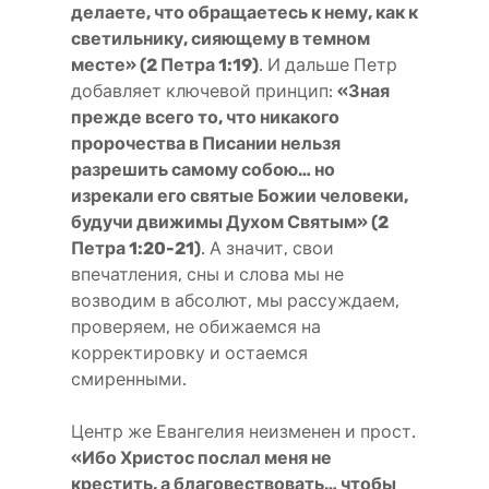
делаете, что обращаетесь к нему, как к
светильнику, сияющему в темном
месте» (2 Петра 1:19)
. И дальше Петр
добавляет ключевой принцип:
«Зная
прежде всего то, что никакого
пророчества в Писании нельзя
разрешить самому собою… но
изрекали его святые Божии человеки,
будучи движимы Духом Святым» (2
Петра 1:20-21)
. А значит, свои
впечатления, сны и слова мы не
возводим в абсолют, мы рассуждаем,
проверяем, не обижаемся на
корректировку и остаемся
смиренными.
Центр же Евангелия неизменен и прост.
«Ибо Христос послал меня не
крестить, а благовествовать… чтобы