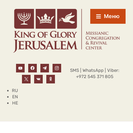
Меню
SMS | WhatsApp | Viber:
+972 545 371 805
RU
EN
HE