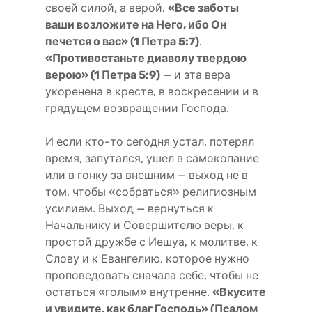
своей силой, а верой.
«Все заботы
ваши возложите на Него, ибо Он
печется о вас» (1 Петра 5:7)
.
«Противостаньте диаволу твердою
верою» (1 Петра 5:9)
— и эта вера
укоренена в кресте, в воскресении и в
грядущем возвращении Господа.
И если кто-то сегодня устал, потерял
время, запутался, ушел в самокопание
или в гонку за внешним — выход не в
том, чтобы «собраться» религиозным
усилием. Выход — вернуться к
Начальнику и Совершителю веры, к
простой дружбе с Иешуа, к молитве, к
Слову и к Евангелию, которое нужно
проповедовать сначала себе, чтобы не
остаться «голым» внутренне.
«Вкусите
и увидите, как благ Господь» (Псалом