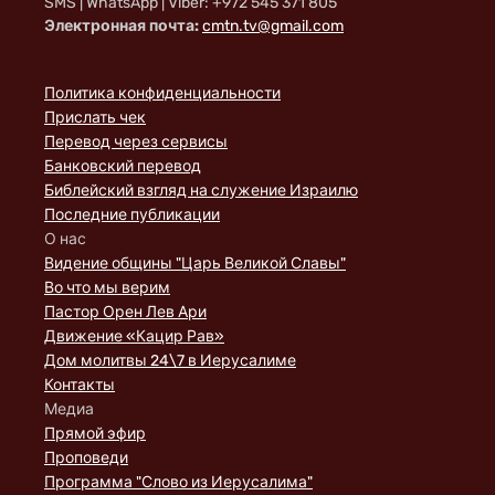
SMS | WhatsApp | Viber: +972 545 371 805
Электронная почта:
cmtn.tv@gmail.com
Политика конфиденциальности
Прислать чек
Перевод через сервисы
Банковский перевод
Библейский взгляд на служение Израилю
Последние публикации
О нас
Видение общины "Царь Великой Славы"
Во что мы верим
Пастор Орен Лев Ари
Движение «Кацир Рав»
Дом молитвы 24\7 в Иерусалиме
Контакты
Медиа
Прямой эфир
Проповеди
Программа "Слово из Иерусалима"