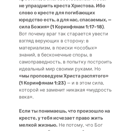
не упразднить креста Христова. Ибо
слово о кресте для погибающих
юродство есть, а для нас, спасаемых, —
сила Божия» (1 Коринфянам 1:17-18)
.
Вот почему враг так старается увести
взгляд верующих в сторону: в
материализм, в поиски «особых»
знаний, в бесконечные споры, в
самоправедность, в попытку построить
идеальный мир своими руками. Но
«мы проповедуем Христа распятого»
(1 Коринфянам 1:23)
— и в этом сила,
которой не заменит никакая «мудрость
века».
Если ты понимаешь, что произошло на
кресте, у тебя исчезает право жить
мелкой жизнью.
Не потому, что Бог