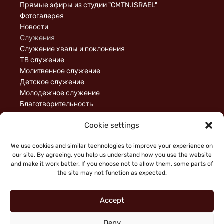
Прямые эфиры из студии "CMTN.ISRAEL"
Фотогалерея
Новости
Служения
Служение хвалы и поклонения
ТВ служение
Молитвенное служение
Детское служение
Молодежное служение
Благотворительность
Домашние группы
Cookie settings
Служение порядка
Пожертвования
We use cookies and similar technologies to improve your experience on
Статьи
our site. By agreeing, you help us understand how you use the website
and make it work better. If you choose not to allow them, some parts of
the site may not function as expected.
Accept
Deny