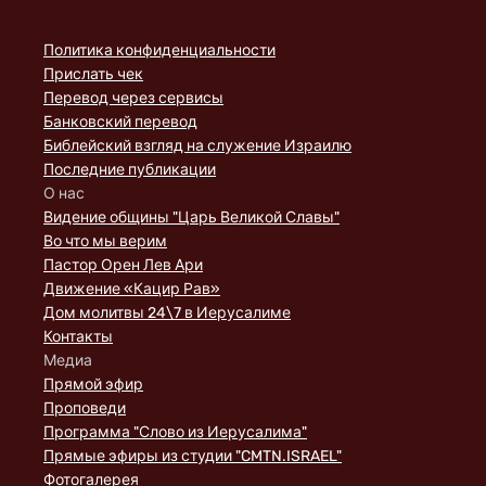
Политика конфиденциальности
Прислать чек
Перевод через сервисы
Банковский перевод
Библейский взгляд на служение Израилю
Последние публикации
О нас
Видение общины "Царь Великой Славы"
Во что мы верим
Пастор Орен Лев Ари
Движение «Кацир Рав»
Дом молитвы 24\7 в Иерусалиме
Контакты
Медиа
Прямой эфир
Проповеди
Программа "Слово из Иерусалима"
Прямые эфиры из студии "CMTN.ISRAEL"
Фотогалерея