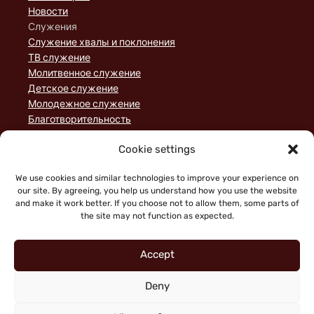
Новости
Служения
Служение хвалы и поклонения
ТВ служение
Молитвенное служение
Детское служение
Молодежное служение
Благотворительность
Домашние группы
Cookie settings
Служение порядка
Пожертвования
We use cookies and similar technologies to improve your experience on
Статьи
our site. By agreeing, you help us understand how you use the website
and make it work better. If you choose not to allow them, some parts of
the site may not function as expected.
Accept
Deny
"Faith working through love" (Galatians 5:6)
Copyright © 2026 King of Glory Jerusalem. Все права