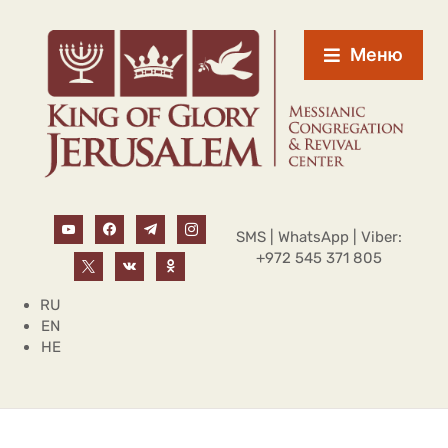
Меню
SMS | WhatsApp | Viber:
+972 545 371 805
RU
EN
HE