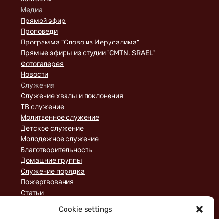
Медиа
Прямой эфир
Проповеди
Программа "Слово из Иерусалима"
Прямые эфиры из студии "CMTN.ISRAEL"
Фотогалерея
Новости
Служения
Служение хвалы и поклонения
ТВ служение
Молитвенное служение
Детское служение
Молодежное служение
Благотворительность
Домашние группы
Служение порядка
Пожертвования
Статьи
Cookie settings