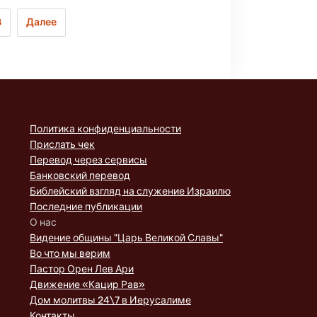
8
Далее
Политика конфиденциальности
Прислать чек
Перевод через сервисы
Банковский перевод
Библейский взгляд на служение Израилю
Последние публикации
О нас
Видение общины "Царь Великой Славы"
Во что мы верим
Пастор Орен Лев Ари
Движение «Кацир Рав»
Дом молитвы 24\7 в Иерусалиме
Контакты