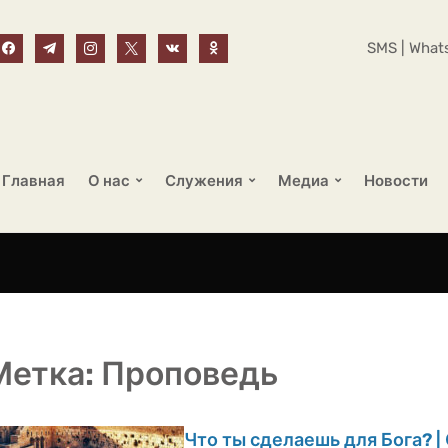
SMS | Whats
Главная
О нас
Служения
Медиа
Новости
Метка:
Проповедь
Что ты сделаешь для Бога? |