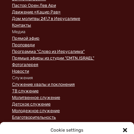
Пастор Орен Лев Ари
Движение «Кацир Рав»
Дом молитвы 24\7 в Иерусалиме
Контакты
Медиа
Прямой эфир
Проповеди
Программа "Слово из Иерусалима"
Прямые эфиры из студии "CMTN.ISRAEL"
Фотогалерея
Новости
Служения
Служение хвалы и поклонения
ТВ служение
Молитвенное служение
Детское служение
Молодежное служение
Благотворительность
Домашние группы
Cookie settings
Служение порядка