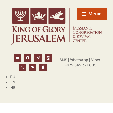
Меню
SMS | WhatsApp | Viber:
+972 545 371 805
RU
EN
HE