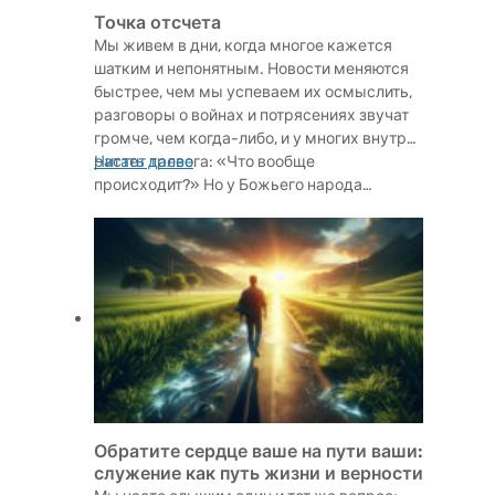
Точка отсчета
Мы живем в дни, когда многое кажется
шатким и непонятным. Новости меняются
быстрее, чем мы успеваем их осмыслить,
разговоры о войнах и потрясениях звучат
громче, чем когда-либо, и у многих внутри
растет тревога: «Что вообще
Читать далее
происходит?» Но у Божьего народа…
Обратите сердце ваше на пути ваши:
служение как путь жизни и верности