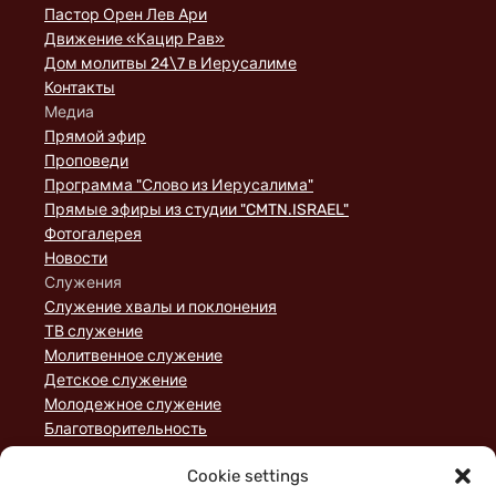
Пастор Орен Лев Ари
Движение «Кацир Рав»
Дом молитвы 24\7 в Иерусалиме
Контакты
Медиа
Прямой эфир
Проповеди
Программа "Слово из Иерусалима"
Прямые эфиры из студии "CMTN.ISRAEL"
Фотогалерея
Новости
Служения
Служение хвалы и поклонения
ТВ служение
Молитвенное служение
Детское служение
Молодежное служение
Благотворительность
Домашние группы
Cookie settings
Служение порядка