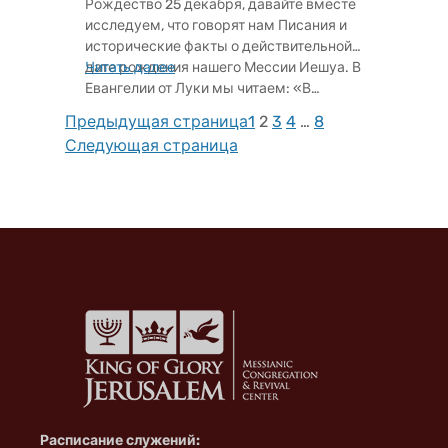
Рождество 25 декабря, давайте вместе
исследуем, что говорят нам Писания и
исторические факты о действительной
дате рождения нашего Мессии Иешуа. В
Читать далее
Евангелии от Луки мы читаем: «В…
Предыдущая страница
1
2
3
4
…
8
Следующая страница
Расписание служений: