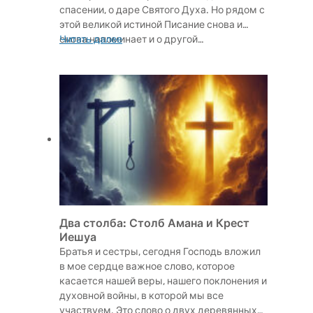
спасении, о даре Святого Духа. Но рядом с
этой великой истиной Писание снова и
снова напоминает и о другой…
Читать далее
Два столба: Столб Амана и Крест
Иешуа
Братья и сестры, сегодня Господь вложил
в мое сердце важное слово, которое
касается нашей веры, нашего поклонения и
духовной войны, в которой мы все
участвуем. Это слово о двух деревянных