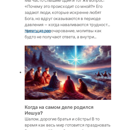
Мы часто слышим один и тот же вопрос:
«Почему это происходит со мной?» Его
задают люди, которые искренне любят
Бога, но вдруг оказываются в периоде
давления — когда наваливаются трудности,
приходит разочарование, молитвы как
Читать далее
будто не получают ответа, а внутри…
Когда на самом деле родился
Иешуа?
Шалом, дорогие братья и сёстры! В то
время как весь мир готовится праздновать