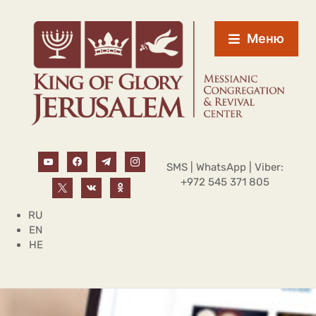
Меню
SMS | WhatsApp | Viber:
+972 545 371 805
RU
EN
HE