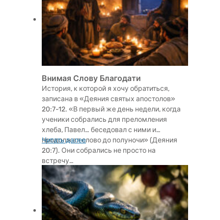
Внимая Слову Благодати
История, к которой я хочу обратиться,
записана в «Деяния святых апостолов»
20:7-12. «В первый же день недели, когда
ученики собрались для преломления
хлеба, Павел… беседовал с ними и
продолжал слово до полуночи» (Деяния
Читать далее
20:7). Они собрались не просто на
встречу…