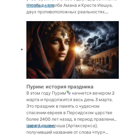
столбах – столбе Амана и Кресте Иешуа,
Читать далее
двух противоположных реальностях,…
Пурим: история праздника
В этом году Пурим
начнется вечером 2
марта и продолжится весь день 3 марта.
Это праздник в память о чудесном
спасении евреев в Персидском царстве
более 2400 лет назад, в период правления
царя Ахашвероша (Артаксеркса),
Читать далее
получивший название от слова «пур»…