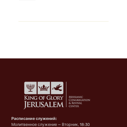
o
r
l
o
a
a
k
m
s
s
n
i
k
i
Расписание служений:
Молитвенное служение — Вторник, 18:30