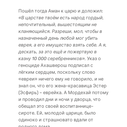
Пошёл тогда Аман к царю и доложил:
«В царстве твоём есть народ гордый,
непочтительный, вышестоящим не
кланяющийся. Разреши, мол, чтобы в
назначенный день любой мог убить
еврея, а его имущество взять себе. А я,
дескать, за это ещё и пожертвую в
казну 10 000 серебренников».
Указ о
геноциде Ахашверош подписал с
лёгким сердцем, поскольку слово
«евреи» ничего ему не говорило, и не
знал он, что его жена-красавица Эстер
(Эсфирь) – еврейка. А Мордехай потому
и проводил дни и ночи у дворца, что
обещал это своей воспитаннице-
сироте. Ей, молодой царице, было
одиноко и страшновато вдали от
родного дома.