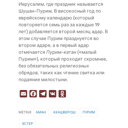
Иерусалим, где праздник называется
Шушан-Пурим. В високосный год по
еврейскому календарю (который
повторяется семь раз за каждые 19
лет) добавляется второй месяц адар. В
этом случае Пурим празднуется во
втором адаре, а в первый адар
отмечается
Пурим-катан
(«малый
Пурим»), который проходит скромнее,
без обязательных религиозных
обрядов, таких как чтение свитка или
подаяние милостыни.
E
F
T
V
O
m
a
e
K
d
a
c
l
n
МЕТКИ:
АМАН
АХАШВЕРОШ
ПУРИМ
i
e
e
o
l
b
g
k
ЭСТЕР