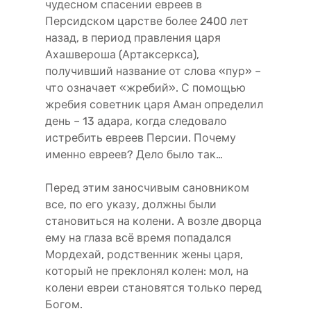
чудесном спасении евреев в
Персидском царстве более 2400 лет
назад, в период правления царя
Ахашвероша (Артаксеркса),
получивший название от слова «пур» –
что означает «жребий». С помощью
жребия советник царя Аман определил
день – 13 адара, когда следовало
истребить евреев Персии. Почему
именно евреев? Дело было так…
Перед этим заносчивым сановником
все, по его указу, должны были
становиться на колени. А возле дворца
ему на глаза всё время попадался
Мордехай, родственник жены царя,
который не преклонял колен: мол, на
колени евреи становятся только перед
Богом.