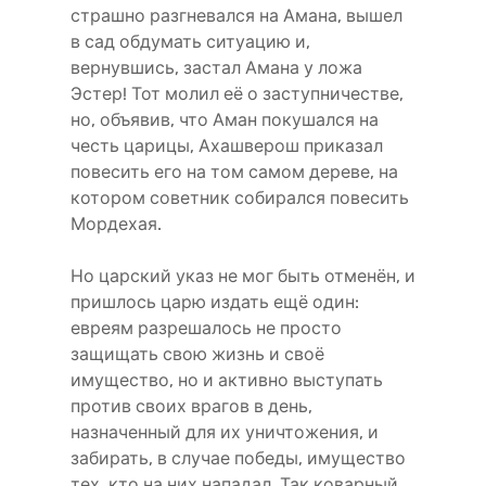
страшно разгневался на Амана, вышел
в сад обдумать ситуацию и,
вернувшись, застал Амана у ложа
Эстер! Тот молил её о заступничестве,
но, объявив, что Аман покушался на
честь царицы, Ахашверош приказал
повесить его на том самом дереве, на
котором советник собирался повесить
Мордехая.
Но царский указ не мог быть отменён, и
пришлось царю издать ещё один:
евреям разрешалось не просто
защищать свою жизнь и своё
имущество, но и активно выступать
против своих врагов в день,
назначенный для их уничтожения, и
забирать, в случае победы, имущество
тех, кто на них нападал. Так коварный