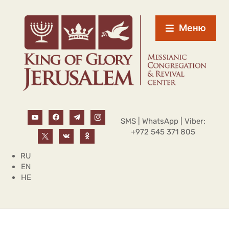
Меню
SMS | WhatsApp | Viber:
+972 545 371 805
RU
EN
HE