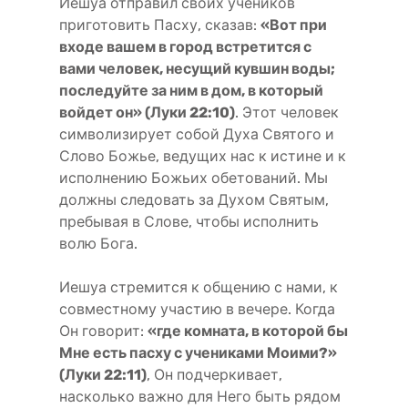
Иешуа отправил своих учеников
приготовить Пасху, сказав:
«Вот при
входе вашем в город встретится с
вами человек, несущий кувшин воды;
последуйте за ним в дом, в который
войдет он» (Луки 22:10)
. Этот человек
символизирует собой Духа Святого и
Слово Божье, ведущих нас к истине и к
исполнению Божьих обетований. Мы
должны следовать за Духом Святым,
пребывая в Слове, чтобы исполнить
волю Бога.
Иешуа стремится к общению с нами, к
совместному участию в вечере. Когда
Он говорит:
«где комната, в которой бы
Мне есть пасху с учениками Моими?»
(Луки 22:11)
, Он подчеркивает,
насколько важно для Него быть рядом