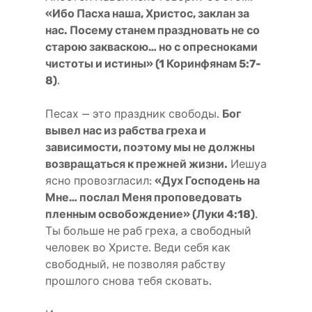
«Ибо Пасха наша, Христос, заклан за
нас. Посему станем праздновать не со
старою закваскою… но с опресноками
чистоты и истины» (1 Коринфянам 5:7-
8)
.
Песах — это праздник свободы.
Бог
вывел нас из рабства греха и
зависимости, поэтому мы не должны
возвращаться к прежней жизни.
Иешуа
ясно провозгласил:
«Дух Господень на
Мне… послал Меня проповедовать
пленным освобождение» (Луки 4:18)
.
Ты больше не раб греха, а свободный
человек во Христе. Веди себя как
свободный, не позволяя рабству
прошлого снова тебя сковать.