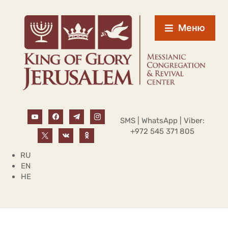
Меню
SMS | WhatsApp | Viber:
+972 545 371 805
RU
EN
HE