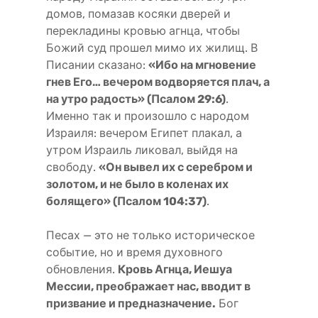
домов, помазав косяки дверей и
перекладины кровью агнца, чтобы
Божий суд прошел мимо их жилищ. В
Писании сказано:
«Ибо на мгновение
гнев Его… вечером водворяется плач, а
на утро радость» (Псалом 29:6)
.
Именно так и произошло с народом
Израиля: вечером Египет плакал, а
утром Израиль ликовал, выйдя на
свободу.
«Он вывел их с серебром и
золотом, и не было в коленах их
болящего» (Псалом 104:37)
.
Песах — это не только историческое
событие, но и время духовного
обновления.
Кровь Агнца, Иешуа
Мессии, преображает нас, вводит в
призвание и предназначение.
Бог