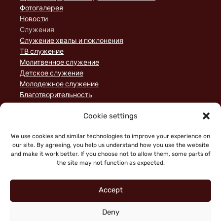
Фотогалерея
Новости
Служения
Служение хвалы и поклонения
ТВ служение
Молитвенное служение
Детское служение
Молодежное служение
Благотворительность
Домашние группы
Cookie settings
Служение порядка
Пожертвования
We use cookies and similar technologies to improve your experience on
Статьи
our site. By agreeing, you help us understand how you use the website
and make it work better. If you choose not to allow them, some parts of
the site may not function as expected.
Accept
Deny
"Faith working through love" (Galatians 5:6)