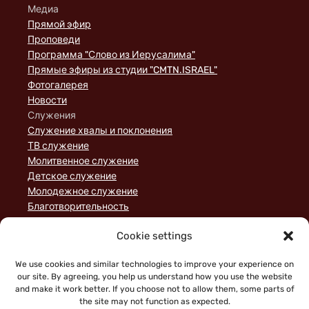
Медиа
Прямой эфир
Проповеди
Программа "Слово из Иерусалима"
Прямые эфиры из студии "CMTN.ISRAEL"
Фотогалерея
Новости
Служения
Служение хвалы и поклонения
ТВ служение
Молитвенное служение
Детское служение
Молодежное служение
Благотворительность
Домашние группы
Cookie settings
Служение порядка
Пожертвования
We use cookies and similar technologies to improve your experience on
Статьи
our site. By agreeing, you help us understand how you use the website
and make it work better. If you choose not to allow them, some parts of
the site may not function as expected.