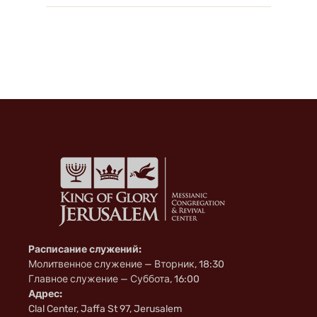
s
n
i
k
i
Расписание служений:
Молитвенное служение — Вторник, 18:30
Главное служение — Суббота, 16:00
Адрес:
Clal Center, Jaffa St 97, Jerusalem