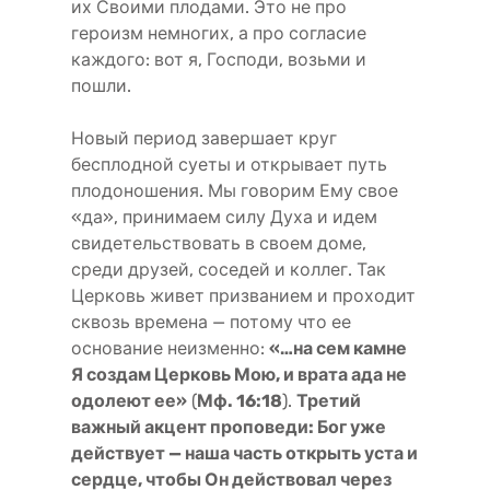
их Своими плодами. Это не про
героизм немногих, а про согласие
каждого: вот я, Господи, возьми и
пошли.
Новый период завершает круг
бесплодной суеты и открывает путь
плодоношения. Мы говорим Ему свое
«да», принимаем силу Духа и идем
свидетельствовать в своем доме,
среди друзей, соседей и коллег. Так
Церковь живет призванием и проходит
сквозь времена — потому что ее
основание неизменно:
«…на сем камне
Я создам Церковь Мою, и врата ада не
одолеют ее»
(
Мф. 16:18
).
Третий
важный акцент проповеди: Бог уже
действует — наша часть открыть уста и
сердце, чтобы Он действовал через