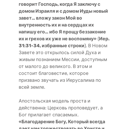
говорит Господь, когда Я заключу с
домом Израиля и с домом Иуды новый
завет… вложу закон Мой во
внутренность их и на сердцах их
напишу его… ибо Я прощу беззаконие
их и грехов их уже не воспомяну»
(
Иер.
31:31-34, избранные строки
). В Новом
Завете это открылось силой Духа и
живым познанием Мессии, доступным
от малого до великого. В этом и
состоит благовестие, которое
призвано звучать из Иерусалима по
всей земле.
Апостольская модель проста и
действенна: Церковь проповедует, а
Бог прилагает спасаемых.
«Благодарение Богу, Который всегда
дает нам торжествовать во Христе и