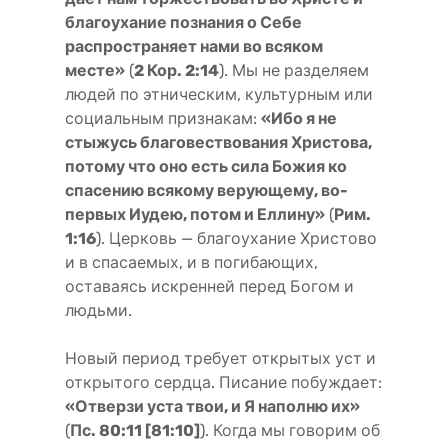
благоухание познания о Себе
распространяет нами во всяком
месте»
(
2 Кор. 2:14
). Мы не разделяем
людей по этническим, культурным или
социальным признакам:
«Ибо я не
стыжусь благовествования Христова,
потому что оно есть сила Божия ко
спасению всякому верующему, во-
первых Иудею, потом и Еллину»
(
Рим.
1:16
). Церковь — благоухание Христово
и в спасаемых, и в погибающих,
оставаясь искренней перед Богом и
людьми.
Новый период требует открытых уст и
открытого сердца. Писание побуждает:
«Отверзи уста твои, и Я наполню их»
(
Пс. 80:11 [81:10]
). Когда мы говорим об