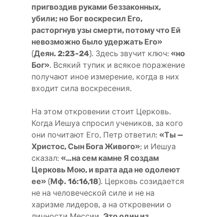
пригвоздив руками беззаконных,
убили; но Бог воскресил Его,
расторгнув узы смерти, потому что Ей
невозможно было удержать Его»
(
Деян. 2:23-24
). Здесь звучит ключ:
«но
Бог»
. Всякий тупик и всякое поражение
получают иное измерение, когда в них
входит сила воскресения.
На этом откровении стоит Церковь.
Когда Иешуа спросил учеников, за кого
они почитают Его, Петр ответил:
«Ты —
Христос, Сын Бога Живого»
; и Иешуа
сказал:
«…на сем камне Я создам
Церковь Мою, и врата ада не одолеют
ее»
(
Мф. 16:16,18
). Церковь созидается
не на человеческой силе и не на
харизме лидеров, а на откровении о
личности Мессии.
Это один из