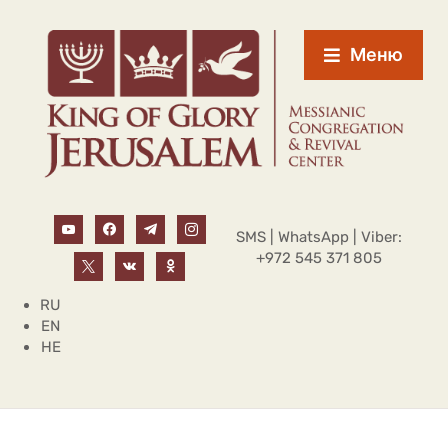
Меню
SMS | WhatsApp | Viber:
+972 545 371 805
RU
EN
HE