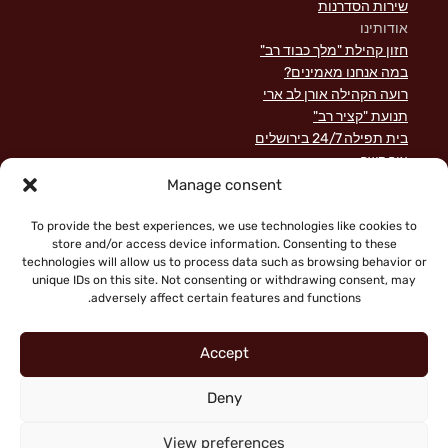
שירות הסדרנות
אודותינו
חזון קהילת "מלך כבוד רב"
במה אנחנו מאמינים?
רועה הקהילה אורן לב ארי
תנועת "קציר רב"
בית תפילה 24/7 בירושלים
צור קשר
השקפה מקראית על שירות לישראל
Manage consent
פוסטים אחרונים
תרומות
To provide the best experiences, we use technologies like cookies to
store and/or access device information. Consenting to these
technologies will allow us to process data such as browsing behavior or
unique IDs on this site. Not consenting or withdrawing consent, may
adversely affect certain features and functions.
Accept
Deny
"Faith working through love" (Galatians 5:6)
Copyright © 2026 King of Glory Jerusalem. All Rights
View preferences
מדיניות פרטיות
|
Reserved.