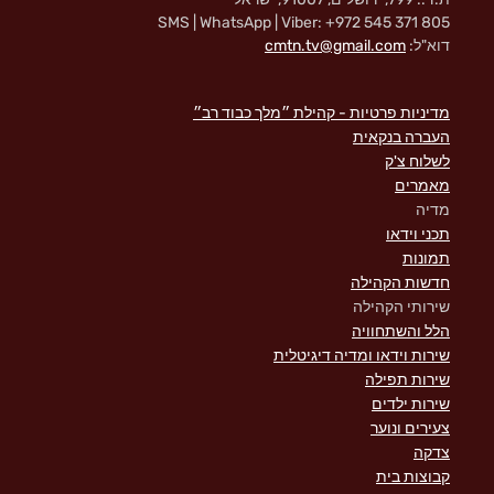
SMS | WhatsApp | Viber: +972 545 371 805
דוא"ל:
cmtn.tv@gmail.com
מדיניות פרטיות - קהילת ״מלך כבוד רב״
העברה בנקאית
לשלוח צ'ק
מאמרים
מדיה
תכני וידאו
תמונות
חדשות הקהילה
שירותי הקהילה
הלל והשתחוויה
שירות וידאו ומדיה דיגיטלית
שירות תפילה
שירות ילדים
צעירים ונוער
צדקה
קבוצות בית