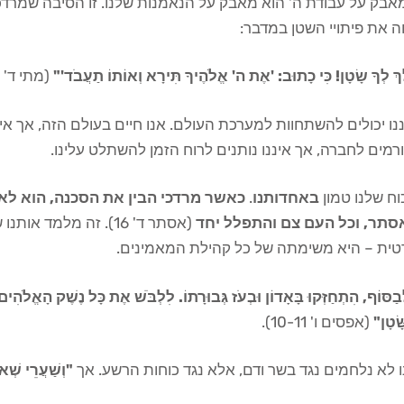
בק על עבודת ה' הוא מאבק על הנאמנות שלנו. זו הסיבה שמרדכי
 את פיתויי השטן במדבר:
ְ לְךָ שָׂטָן! כִּי כָתוּב: 'אֶת ה' אֱלֹהֶיךָ תִּירָא וְאוֹתוֹ תַעֲבֹד'"
(מתי ד' 10).
נו יכולים להשתחוות למערכת העולם. אנו חיים בעולם הזה, אך איננו
רמים לחברה, אך איננו נותנים לרוח הזמן להשתלט עלינו.
ח שלנו טמון
באחדותנו
.
כאשר מרדכי הבין את הסכנה, הוא לא
סתר, וכל העם צם והתפלל יחד
(אסתר ד' 16). זה מלמ
טית – היא משימתה של כל קהילת המאמינים.
ַסּוֹף, הִתְחַזְּקוּ בָּאָדוֹן וּבְעֹז גְּבוּרָתוֹ. לִלְבֹּשׁ אֶת כָּל נֶשֶׁק הָאֱלֹהִים,
ּׂטָן"
(אפסים ו' 10-11).
 לא נלחמים נגד בשר ודם, אלא נגד כוחות הרשע. אך
"וְשַׁעֲרֵי שְׁאו