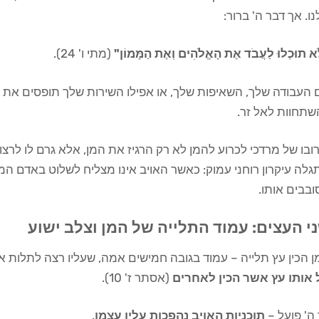
ו. אך דבר ה' ברור:
א תוּכְלוּ לַעֲבֹד אֶת הָאֱלֹהִים וְאֶת הַמָּמוֹן"
(מתי ו' 24).
העבודה שלך, השאיפות שלך, או אפילו השירות שלך תופסים את מ
שתחוות לאל זר.
ובו של מרדכי לכרוע להמן לא רק הרגיז את המן, אלא גרם לו לרצ
לה עיקרון רוחני עמוק: כאשר האויב אינו מצליח לשלוט באדם ה
בבים אותו.
י העצים: עמוד התלייה של המן וצלב ישוע
 הכין עץ תלייה – עמוד בגובה חמישים אמה, שעליו רצה לתלות 
 אותו עץ אשר הכין לאחרים
(אסתר ז' 10).
ה' פועל –
תוכניות האויב נהפכות עליו עצמו
.