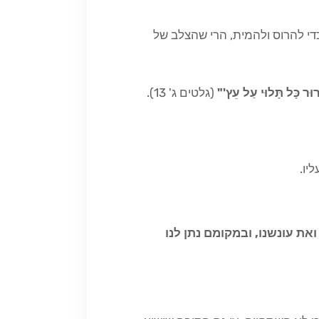
די להרוס ולהמית, הרי שהצלב של
ָרוּר כָּל תָּלוּי עַל עֵץ'"
(גלטים ג' 13).
יו.
ת עונשנו, ובמקומם נתן לנו