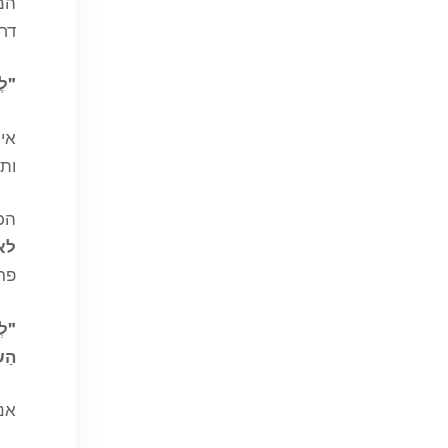
המא
דחה
"לֶך
אינ
ותו
הכו
לא
פר
"לְב
הַשָ
אנו