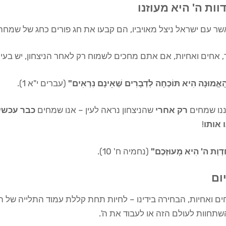
וות ה' היא מעוזנו
ר עם ישראל ניצל מאויביו, הם קבעו את חג פורים כחג של שמחה ו
 אחים ואחיות, אם אתם מחכים לשמוח רק לאחר הניצחון, יש בעי
הָאֱמוּנָה הִיא תּוֹכְחָה לְדְבָרִים שֶׁאֵינָם נִרְאִים"
(עברים י"א 1).
ננו שמחים
רק אחרי
שהניצחון נראה לעין – אנו שמחים
כבר עכשיו
 אותו
!
דְוַת ה' הִיא מָעוּזְּכֶם"
(נחמיה ח' 10).
ום
ם ואחיות, הבחירה בידינו – לחיות תחת קללת עמוד התלייה של המ
תחוות לעולם הזה או לעבוד את ה'.