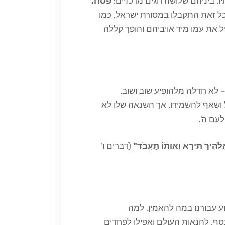
ו. ביניהם שלושה חגים מרכזיים:
פסח,
בכל זאת התקבלו במסורת ישראל, כמו
ל את עמו מיד אויביהם והופך קללה
– לא חדלה מלהופיע שוב ושוב.
 ושאף להשמידו. אך השנאה שלו לא
עם ה'.
ֹהֶיךָ תִּירָא וְאוֹתוֹ תַעֲבֹד"
(דברים ו'
ע עבורנו במה להאמין, למה
סף, להנאות העולם ואפילו לפחדים