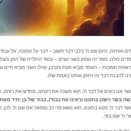
ם ואחיות, היום שם ה' בלבי דבר חשוב – דבר על אמונה, על עבודת
דים כולנו. מסר זה עוסק בשני עצים – עמוד התלייה של המן והצל
אויות הפוכות – האחד מביא מוות וחורבן, ואילו השני מביא חיים וג
ינו להבנת דבר זה ויחזק אותנו באמת שלו.
ר אנו באים אל דבר ה', הוא משנה את דעתנו, מחדש את רוחנו, ו
שָׂה בָשָׂר וַיִּשְׁכֹּן בְּתוֹכֵנוּ וְרָאִינוּ אֶת כְּבוֹדוֹ, כְּבוֹד שֶׁל בֵּן יָחִיד 
ר דבר ה' נוטע בתוכנו, הוא נושא פרי רב ומפאר את שם ה'. לכן, 
 ה' שם בפי.