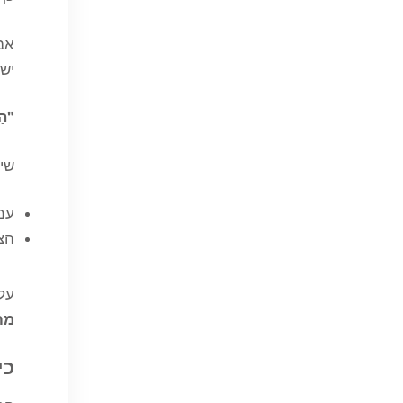
אב
ישו
"הַמ
שימ
עמ
הצל
על
מח
כי