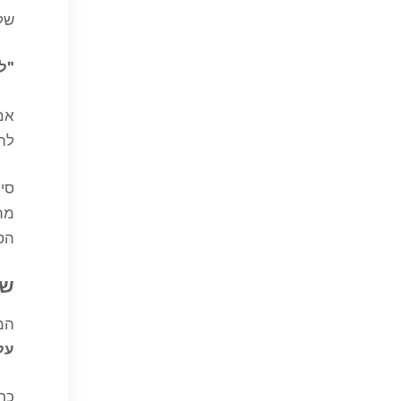
שלנ
"לֹ
אם 
לה
סיר
מתג
הסו
שנ
המן
על
כך 