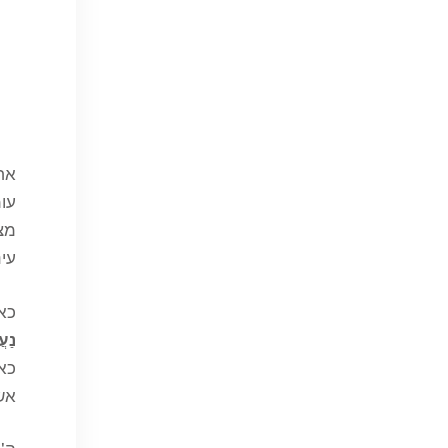
אחי
עומ
מצי
עינ
כאש
נַעֲ
כאש
אשר