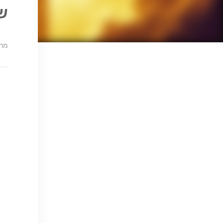
שנ
מרץ 3, 