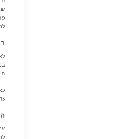
ה' 
שב
פו
לב
רו
לאו
במ
היי
כאש
13). זו לא הייתה גאווה אישית אלא נאמנות לה
המ
אחי
לה