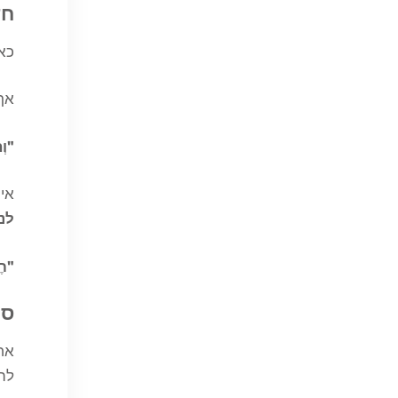
חד
כאש
אך,
"וְ
אי
לנו
"חֶ
סי
אחי
להש