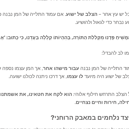
ל יש עץ אחר –
הצלב של ישוע
. אם עמוד התלייה של המן נבנה כ
ע נבחר כדי לגאול ולהושיע.
ָּשִׁיחַ פָּדָנוּ מִקְּלַלַת הַתּוֹרָה, בְּהִהְיוֹתוֹ קְלָלָה בַּעֲדֵנוּ, כִּי כָתוּב: 'א
ו לב להבדל:
וד התלייה של המן נבנה
עבור מישהו אחר
, אך המן עצמו נספה על
ב של ישוע היה מיועד
לו עצמו
, אך דרכו ניתנה לכולנו ישועה.
 הצלב התרחש חילוף אלוהי:
הוא לקח את חטאינו, את אשמתנו וא
ילה, חירות וחיים נצחיים
.
צד נלחמים במאבק הרוחני?