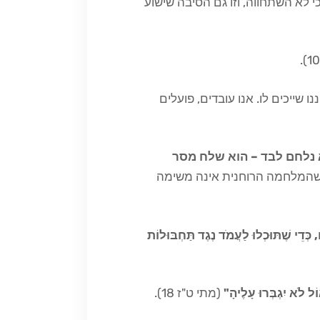
 לא השתחווה, וזו גם הסיבה שישוע
 שייכים לו. אנו עובדים, פועלים
 נלחם לבד – הוא שלח מסר
ד אותנו שהמלחמה הרוחנית אינה משימה
 כְּדֵי שֶׁתּוּכְלוּ לַעֲמֹד נֶגֶד תַּחְבּוּלוֹת
ֹל לֹא יִגְבְּרוּ עָלֶיהָ"
(מתי ט"ז 18).