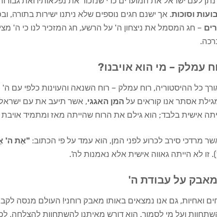
נתן לעם ישראל את המועדים כדי שנזכור את נפלאותיו ואת גבורותי
ועות וסוכות
. אך ישנם חגים נוספים שלא ניתנו ישירות בתורה, ו
רים
– חג המסמל את ניצחון ה' על הרשע, חג המזכיר לנו כי ה' מצי
רכה.
ח עמלק – מי הוא אויבנו?
רך כל ההיסטוריה, רוח עמלק – רוח השנאה והעוינות כלפי עם ה' 
גילת אסתר אנו קוראים על
המן האגגי
, אשר תיעב את עם ישראל
תה אישית בלבד; הוא גילם את הרוח שהייתה מאז ומתמיד אויבת ל
ר מרדכי סירב לכרוע לפני המן, הוא עמד על פי הכתוב:
"אֶת ה' אֱל
'.
אבק על עבודת ה'
ם ואחיות, גם אנו נמצאים באותו מאבק רוחני! העולם מנסה לקבו
שתחוות ועל מי לסמוך. הוא דורש מאיתנו להשתחוות להצלחה, לכ