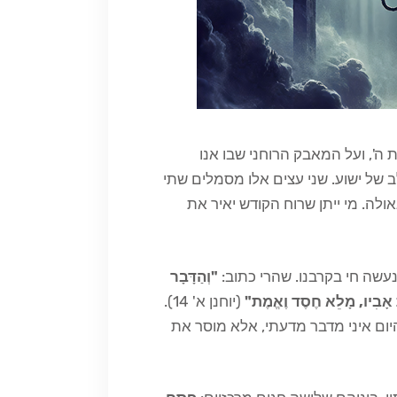
 ה', ועל המאבק הרוחני שבו אנו
ב של ישוע. שני עצים אלו מסמלים שתי
אולה. מי ייתן שרוח הקודש יאיר את
נעשה חי בקרבנו. שהרי כתוב:
"וְהַדָּבָר
מֵאֵת אָבִיו, מָלֵא חֶסֶד וֶאֱמֶת"
(יוחנן א' 14).
היום איני מדבר מדעתי, אלא מוסר את