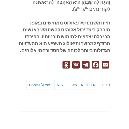
וְהַגְּדוֹלָה שֶׁבָּהֶן הִיא הָאַהֲבָה" (הראשונה
לקורינתים י"ג, י"ג)
.
חייו ומשנתו של פאולוס ממחישים באופן
מובהק כיצד יכול אלוהים להשתמש באנשים
הכי בלתי צפויים למימוש תוכניותיו. הפיכתו
מרודף למבשר ותיאולוג משפיע היא מהעדויות
הגדולות ביותר לכוחה של חסד ורחמי אלוהים.
O
V
T
F
E
d
K
e
a
m
n
l
c
a
תגים:
הברית החדשה
ישוע
שאול השליח
o
e
e
i
k
g
b
l
l
r
o
a
a
o
s
m
k
s