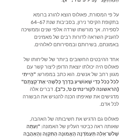
על פי המסורת, פאולוס הוצא להורג ברומא
בתקופת הקיסר נירון, בסביבות שנת 64-67
לספירה. אך מורשתו שרדה אלפי שנים וממשיכה
להעניק השראה לדורות רבים של מאמינים
באמונתם, בשירותם ובמסירותם לאלוהים.
אחד ההיבטים החשובים ביותר של שליחותו של
פאולוס היה יכולתו יוצאת הדופן ליצור קשר עם
מגוון רחב של אנשים. הוא כתב במפורש:
"הָיִיתִי
לַכֹּל כַּכֹּל כְּדֵי שֶׁאוֹשִׁיעַ בְּדֶרֶךְ כָּלְשֶׁהִי אֶת־קְצָתָם"
(הראשונה לקורינתים ט', כ"ב)
. דברים אלה
מדגישים את שאיפתו הכנה להנגיש את הבשורה
לכל אדם.
פאולוס גם הדגיש את חשיבותה של האהבה,
שאותה ראה כביטוי העליון של האמונה:
"וְעַתָּה
שָׁלֹשׁ־אֵלֶּה תַּעֲמֹדְנָה הָאֱמוּנָה הַתִּקְוָה וְהָאַהֲבָה