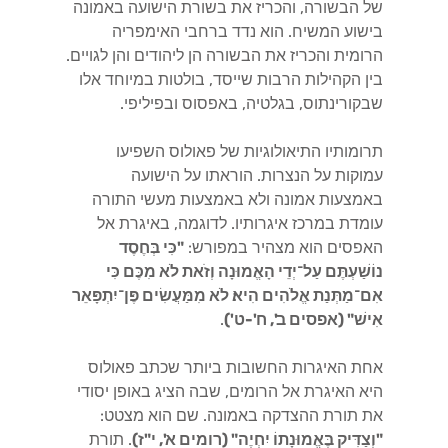
של הבשורה, והכריז את בשורת הישועה באמונה
בישוע המשיח. הוא נדד ברחבי האימפריה
הרומית והכריז את הבשורה הן ליהודים והן לגויים.
בין הקהילות הרבות שייסד, בולטות במיוחד אלו
שבקורינתוס, בגלטיה, באפסוס ובפיליפי.
תרומותיו התיאולוגיות של פאולוס השפיעו
עמוקות על הנצרות. הוראתו על הישועה
באמצעות אמונה ולא באמצעות מעשי התורה
עומדת במרכז איגרותיו. לדוגמה, באיגרת אל
האפסים הוא מצהיר במפורש:
"כִּי בְּחֶסֶד
נוֹשַׁעְתֶּם עַל־יְדֵי הָאֱמוּנָה וְזֹאת לֹא מִכֶּם כִּי
אִם־מַתְּנַת אֱלֹהִים הִיא׃ לֹא מִמַּעֲשִׂים פֶּן־יִתְפָּאֵר
אִישׁ" (אפסים ב', ח'-ט')
.
אחת האיגרות החשובות ביותר שכתב פאולוס
היא האיגרת אל הרומים, שבה הציג באופן יסודי
את תורת ההצדקה באמונה. שם הוא מצטט:
"וְצַדִּיק בֶּאֱמוּנָתוֹ יִחְיֶה" (רומים א', י"ז)
. תורת