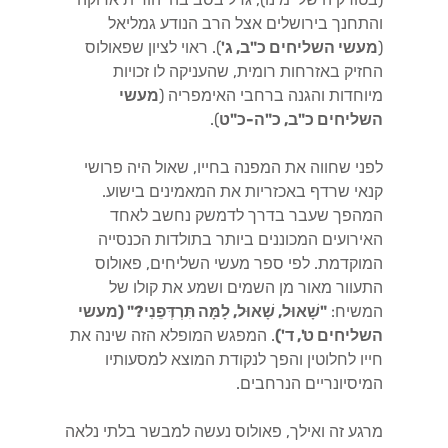
והתחנך בירושלים אצל הרב הנודע גמליאל
(
מעשי השליחים כ"ב, ג'
). ראוי לציון שפאולוס
החזיק באזרחות רומית, שהעניקה לו זכויות
מיוחדות והגנה ברחבי האימפריה (
מעשי
השליחים כ"ב, כ"ה-כ"ט
).
לפני שחווה את המפנה בחייו, שאול היה פרושי
קנאי שרדף באכזריות את המאמינים בישוע.
המהפך שעבר בדרך לדמשק נחשב לאחד
האירועים המכוננים ביותר בתולדות הכנסייה
המוקדמת. לפי ספר מעשי השליחים, פאולוס
התעוור מאור מן השמים ושמע את קולו של
המשיח:
"שָׁאוּל, שָׁאוּל, לָמָּה תִּרְדְּפֵנִי?" (מעשי
השליחים ט', ד')
. המפגש המופלא הזה שינה את
חייו לחלוטין והפך לנקודת המוצא למסעותיו
המיסיונריים הנרחבים.
מרגע זה ואילך, פאולוס נעשה למבשר בלתי נלאה