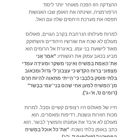
ההצדקה הזו הפכה מאוחר יותר ליסוד
הרפורמציה, ושינתה את האופן שבו האנושות
תפסה את מערכת היחסים שלה עם האל.
למרות פעילותו הנרחבת בקרב הגויים, פאולוס
מעולם לא שכח את שורשיו היהודיים והשתוקק
מאוד לישועת בני עמו. באיגרת אל הרומים הוא
מביע בכאב עמוק את רגשותיו:
"אֹמֵר אֲנִי
אֶת־הָאֱמֶת בַּמָּשִׁיחַ וְאֵינֶנִּי מְשַׁקֵּר וּמֵעִידָה עִמָּדִי
מַצְפּוּנִי בְּרוּחַ הַקֹּדֶשׁ כִּי עָצְבוֹן־לִי גָּדוֹל וּמַכְאוֹב
בִּלְתִּי פוֹסֵק בִּלְבָבִי׃ כִּי־הָיִיתִי מִתְאַוֶּה לִהְיוֹת חֵרֶם
מִן־הַמָּשִׁיחַ לְמַעַן אַחַי שֶׁהֵם בְּנֵי־עַמִּי בַּבָּשָׂר"
(רומים ט', א'-ג')
.
חייו של פאולוס היו רצופים קשיים וסבל. למרות
מכות חוזרות ונשנות, רדיפות ומאסרים, הוא
מעולם לא איבד את אמונתו והמשיך לבשר. הוא
כתב באופן בלתי נשכח:
"אֶת־כֹּל אוּכַל בַּמָּשִׁיחַ
הַמְחַזְּקֵנִי" (פיליפים ד', י"ג)
.