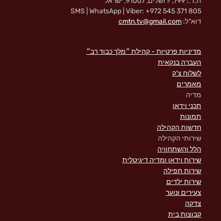
ת.ד.: 799, ירושלים, 91007, ישראל
SMS | WhatsApp | Viber: +972 545 371 805
דוא"ל:
cmtn.tv@gmail.com
מדיניות פרטיות - קהילת ״מלך כבוד רב״
העברה בנקאית
לשלוח צ'ק
מאמרים
מדיה
תכני וידאו
תמונות
חדשות הקהילה
שירותי הקהילה
הלל והשתחוויה
שירות וידאו ומדיה דיגיטלית
שירות תפילה
שירות ילדים
צעירים ונוער
צדקה
קבוצות בית