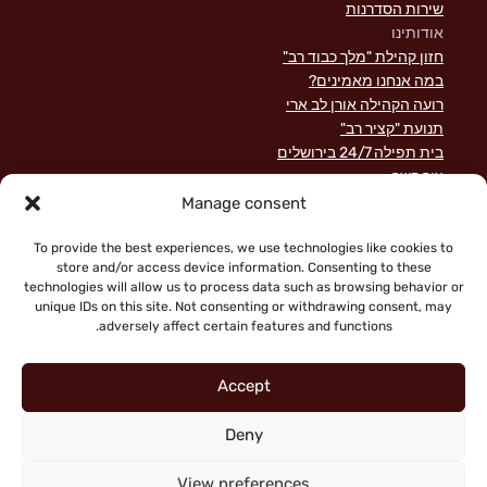
שירות הסדרנות
אודותינו
חזון קהילת "מלך כבוד רב"
במה אנחנו מאמינים?
רועה הקהילה אורן לב ארי
תנועת "קציר רב"
בית תפילה 24/7 בירושלים
צור קשר
השקפה מקראית על שירות לישראל
Manage consent
פוסטים אחרונים
תרומות
To provide the best experiences, we use technologies like cookies to
store and/or access device information. Consenting to these
technologies will allow us to process data such as browsing behavior or
unique IDs on this site. Not consenting or withdrawing consent, may
adversely affect certain features and functions.
Accept
Deny
"Faith working through love" (Galatians 5:6)
Copyright © 2026 King of Glory Jerusalem. All Rights
View preferences