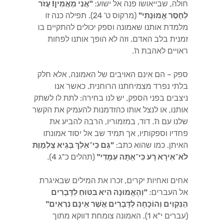
חולה, שבייאושו פנה אל ישוע:
"אֲנִי מַאֲמִין! עֲזֹר
לְחֶסֶר אֱמוּנָתִי"
(מרקוס ט' 24). תפילה כנה זו
מלמדת אותנו שאמונה וספק יכולים להתקיים בו
זמנית בלב האדם. וזה לא הופך אותנו לפחות
ראויים לאהבת ה'.
ספק – הם אינם האויבים של האמונה, אלא חלק
בלתי נפרד מצמיחתנו הרוחנית. כאשר אנו
ניצבים בפני הספק, יש לנו בחירה: לתת לו לשתק
אותנו, או לנצל אותו כהזדמנות להעמיק את הקשר
שלנו עם ה'. דוד, במזמוריו, הרבה להביע את
פחדיו וספקותיו, אך תמיד שב אל יסוד אמונתו
האיתן. כמו שהוא כתב:
"גַּם כִּי־אֵלֵךְ בְּגֵיא צַלְמָוֶת
לֹא־אִירָא רָע כִּי־אַתָּה עִמָּדִי"
(תהלים כ"ג 4).
אחים ואחיות יקרים, זכרו את המילים שבאיגרת
אל העברים:
"וְהָאֱמוּנָה הִיא בִּטּוּחַ לַדָּבָרִים
הַנִּקְוִים וְהוֹכָחָה לַדָּבָרִים אֲשֶׁר אֵינָם נִרְאִים"
(עברים י"א 1). האמונה צומחת דווקא מתוך