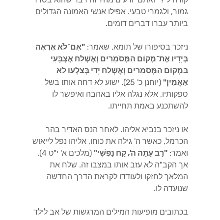
גמור, ולגמרי טבעי. אפילו אנשי האמונה הגדולים
ביותר עברו דברים דומים.
ניזכר בסיפורו של תומא, שאמר:
"אִם־לֹא אֶרְאֶה
בְּיָדָיו אֶת־מְקוֹם הַמְּסֹמֵרִים וְאֶשְׁלַח אֶצְבָּעִי
בִּמְקוֹם הַמְּסֹמֵרִים וְאֶשְׁלַח יָדִי בְּצַלְעוֹ לֹא
אַאֲמִין"
(יוחנן כ' 25). ישוע לא דחה אותו בשל
ספקותיו, אלא נגלה אליו באהבה ואיפשר לו
להשתכנע באמת תחייתו.
או ניזכר בנביא אליהו. לאחר הנס האדיר בהר
הכרמל, כאשר ה' גילה את כוחו, אליהו נפל לייאוש
ואמר:
"רַב עַתָּה ה', קַח נַפְשִׁי"
(מלכים א' י"ט 4).
אך הקב"ה לא עזב אותו במצבו זה. שלח את
המלאך לחזקו ולעודדו לקראת הדרך החדשה
שנועדה לו.
בכתובים מופיעות המילים המרגשות של אב לילד