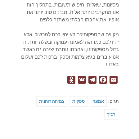
ניסיונות, שאלות וחיפוש תשובות. בתהליך הזה
אנו מתקרבים יותר אל ה', מבינים טוב יותר את
אופיו ואת אהבתו הבלתי משתנה כלפינו.
מקווים שהספקותיכם לא יהיו לכם למכשול, אלא
יהיו לכם כמדרגה לאמונה עמוקה ובשלה יותר. ה'
גדול מספקותינו, ואהבתו נותרת יציבה גם כאשר
אנו עוברים בגיא צלמות וספק. ברכות לכם ושלום
באדון!
O
V
T
F
E
d
K
e
a
m
n
l
c
a
תגים:
אמונה
ספקות
צמיחה רוחנית
o
e
e
i
k
g
b
l
תנ"ך
l
r
o
a
a
o
s
m
k