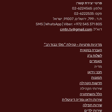
פרטי יצירת קשר:
טלפון: 02-6224565
פקס: 02-6222535
ת.ד.: 799, ירושלים, 91007, ישראל
SMS | WhatsApp | Viber: +972 545 371 805
דוא"ל:
cmtn.tv@gmail.com
מדיניות פרטיות - קהילת ״מלך כבוד רב״
העברה בנקאית
לשלוח צ'ק
מאמרים
מדיה
תכני וידאו
תמונות
חדשות הקהילה
שירותי הקהילה
הלל והשתחוויה
שירות וידאו ומדיה דיגיטלית
שירות תפילה
שירות ילדים