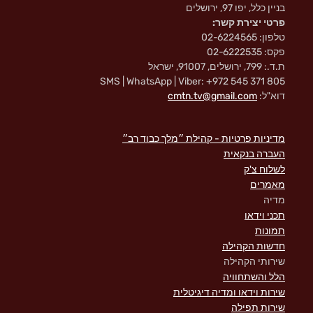
בניין כלל, יפו 97, ירושלים
פרטי יצירת קשר:
טלפון: 02-6224565
פקס: 02-6222535
ת.ד.: 799, ירושלים, 91007, ישראל
SMS | WhatsApp | Viber: +972 545 371 805
דוא"ל:
cmtn.tv@gmail.com
מדיניות פרטיות - קהילת ״מלך כבוד רב״
העברה בנקאית
לשלוח צ'ק
מאמרים
מדיה
תכני וידאו
תמונות
חדשות הקהילה
שירותי הקהילה
הלל והשתחוויה
שירות וידאו ומדיה דיגיטלית
שירות תפילה