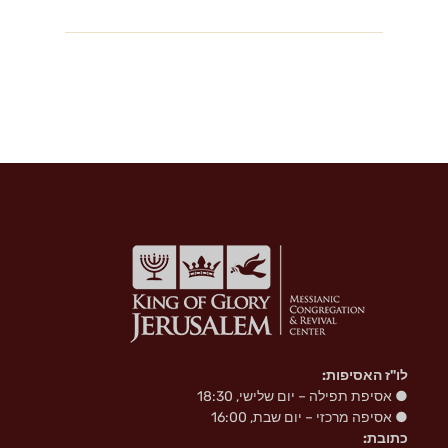
l
r
o
a
a
o
s
m
k
s
n
i
k
i
לו"ז האסיפות:
● אסיפת תפילה – יום שלישי, 18:30
● אסיפה מרכזי – יום שבת, 16:00
כתובת: