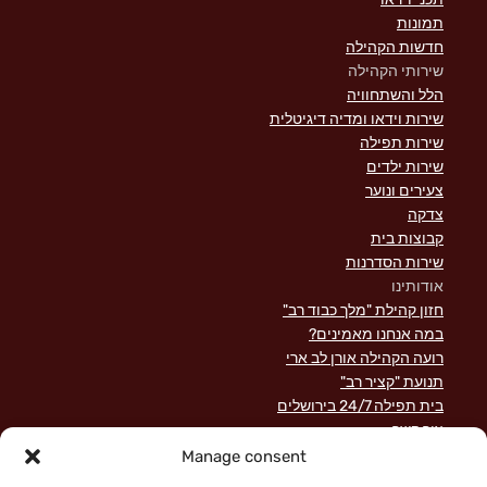
תמונות
חדשות הקהילה
שירותי הקהילה
הלל והשתחוויה
שירות וידאו ומדיה דיגיטלית
שירות תפילה
שירות ילדים
צעירים ונוער
צדקה
קבוצות בית
שירות הסדרנות
אודותינו
חזון קהילת "מלך כבוד רב"
במה אנחנו מאמינים?
רועה הקהילה אורן לב ארי
תנועת "קציר רב"
בית תפילה 24/7 בירושלים
צור קשר
השקפה מקראית על שירות לישראל
Manage consent
פוסטים אחרונים