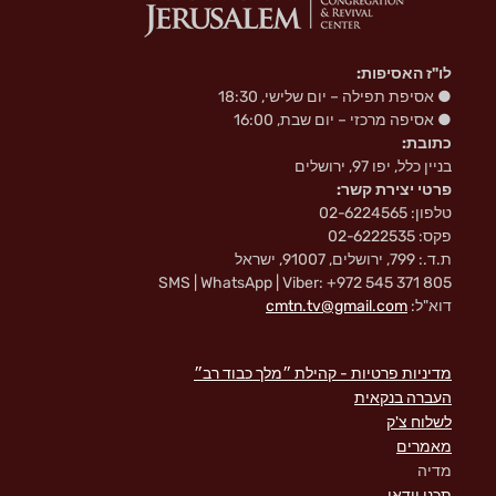
לו"ז האסיפות:
● אסיפת תפילה – יום שלישי, 18:30
● אסיפה מרכזי – יום שבת, 16:00
כתובת:
בניין כלל, יפו 97, ירושלים
פרטי יצירת קשר:
טלפון: 02-6224565
פקס: 02-6222535
ת.ד.: 799, ירושלים, 91007, ישראל
SMS | WhatsApp | Viber: +972 545 371 805
דוא"ל:
cmtn.tv@gmail.com
מדיניות פרטיות - קהילת ״מלך כבוד רב״
העברה בנקאית
לשלוח צ'ק
מאמרים
מדיה
תכני וידאו