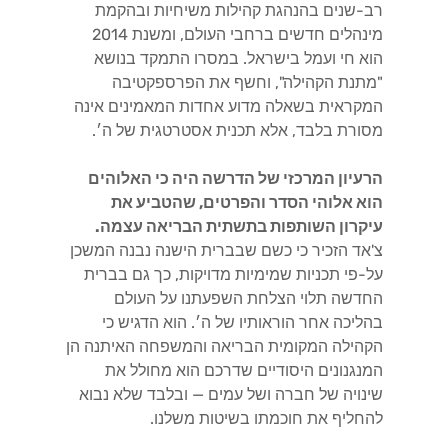
רב-שנים בהנהגת קהילות משיחיות ובהקמת
מינהלים חדשים ברחבי העולם, ומשנת 2014
הוא חי ועמל בישראל. במסרו התמקד בנושא
"מתנת הקהילה", וחשף את הפרספקטיבה
המקראית בשאלה מדוע אחדות המאמינים אינה
מסורת בלבד, אלא תכנית אסטרטגית של ה׳.
הרעיון המרכזי של הדרשה היה כי האלוהים
הוא אלוהי הסדר והפרטים, שהטביע את
עיקרון השותפות בתשתית הבריאה עצמה.
צ'אד הזכיר כי כשם שבברית הישנה נבנה המשכן
על-פי תכניות שמימיות מדויקות, כך גם בברית
החדשה תלוי הצלחת השפעתנו על העולם
בהליכה אחר הוראותיו של ה׳. הוא הדגיש כי
הקהילה המקומית הבריאה והמשפחה האיתנה הן
המנגנונים היסודיים שדרכם הוא מחולל את
שינויה של חברה ושל עמים — ובלבד שלא נבוא
להחליף את חוכמתו בשיטות משלנו.