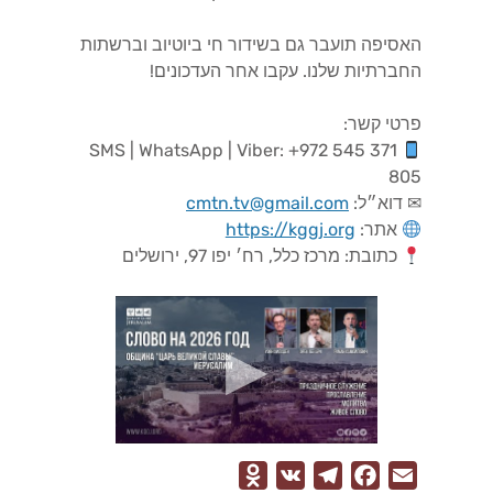
האסיפה תועבר גם בשידור חי ביוטיוב וברשתות
החברתיות שלנו. עקבו אחר העדכונים!
פרטי קשר:
SMS | WhatsApp | Viber: ‎+972 545 371
805
✉ דוא״ל:
cmtn.tv@gmail.com
אתר:
https://kggj.org
כתובת: מרכז כלל, רח׳ יפו 97, ירושלים
O
V
T
F
E