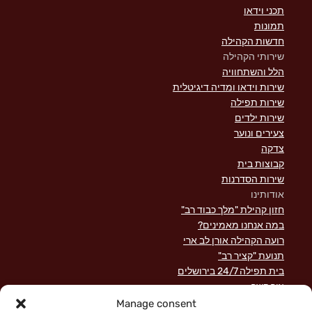
תכני וידאו
תמונות
חדשות הקהילה
שירותי הקהילה
הלל והשתחוויה
שירות וידאו ומדיה דיגיטלית
שירות תפילה
שירות ילדים
צעירים ונוער
צדקה
קבוצות בית
שירות הסדרנות
אודותינו
חזון קהילת "מלך כבוד רב"
במה אנחנו מאמינים?
רועה הקהילה אורן לב ארי
תנועת "קציר רב"
בית תפילה 24/7 בירושלים
צור קשר
השקפה מקראית על שירות לישראל
Manage consent