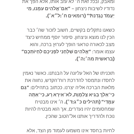
ומאבק, ובכל זאת ה׳ לא עזב אותו, אלא הפך את
נדודיו לשיבות ניצחון –
“אִם־אֱלֹהִים עִמָּנוּ, מִי
יַעֲמֹד נֶגֶדֵנוּ?” (רומאים ח׳:ל״א׳).
כשאנו נתקלים בקשיים, חשוב לזכור שה׳ כבר
הכין לנו מוצא וניצחון. סיפור יוסף ממחיש כיצד
מצב לכאורה טראגי הופך לערוץ ברכה, והוא
עצמו אומר:
“אֱלֹהִים שִׁלָּחַנִי לִפְנֵיכֶם לְחַיּוֹתְכֶם”
(בראשית מה׳:ה׳).
תוכניתו של האל עליונה על הבנתנו. כאשר נאמין
לחסדו ונתמסר להדרכת רוח־הקדש, נחווה את
מלאות הברכה אליה יצרנו. ככתוב בתהילים:
“גַּם
כִּי־אֵלֵךְ בְּגֵיא צַלְמָוֶת, לֹא־אִירָא רָע, כִּי־אַתָּה
עִמָּדִי” (תהילים כ״ג:ד׳).
ה׳ אינו מבטיח
שמחסומים יהיו נעדרים, אך הוא מבטיח להיות
נוכח ולהדריך אותנו אל־הטוב שהכין.
לחיות בחסד אינו משמעו לעמוד מן הצד, אלא