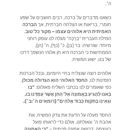
ה׳.
כשאנו מדברים על ברכה, רבים חושבים על שפע
חומרי, בריאות או הצלחה חברתית, אך
הברכה
האמיתית היא אלוהים עצמו – מקור כל־טוב
.
המילה העברית “בְּרָכָה” מגלה לנו עומק רוחני
מיוחד: שורשיה: בר (בן), כ׳ (כף), ה׳ (הן),
הממחישות כי הברכה היא חן אלוהי הנשפך דרכו
של בנו, ישוע המשיח.
אלוהים רוצה שנצליח בחיי היומיום, ובכל הברכות
הזמינות לנו,
החסד האלוהי הוא הגדולה מכולן
.
כפי שאומרים לנו בכתבי השליח פאולוס:
“בּוֹ
בָּאנוּ לַהֲגִיעַ בָּאֱמוּנָה אֶל־הַחֵן אֲשֶׁר עָמַדְנוּ בוֹ,
וּגְאִינוֹ בְּתִקְוַת כְּבוֹד אֱלֹהִים” (רומאים ה׳:ב׳).
החסד מעלה על הדעת את צדק המשיח, את
אהבת ה׳ וגאולתנו. אולם כדי לראותו פועל
בעוצמה, דרושה אמונה פנימית –
“כִּי הָאֱמוּנָה