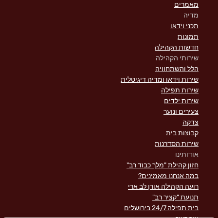
מאמרים
מדיה
תכני וידאו
תמונות
חדשות הקהילה
שירותי הקהילה
הלל והשתחוויה
שירות וידאו ומדיה דיגיטלית
שירות תפילה
שירות ילדים
צעירים ונוער
צדקה
קבוצות בית
שירות הסדרנות
אודותינו
חזון קהילת "מלך כבוד רב"
במה אנחנו מאמינים?
רועה הקהילה אורן לב ארי
תנועת "קציר רב"
בית תפילה 24/7 בירושלים