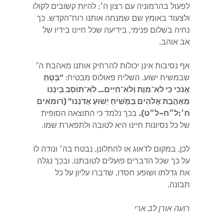
לפעול בהרמוניה עם רצון ה׳; להיות קשובים לקולו
ולצעוד באומץ שם שמנחה אותנו רוח־הקדש. כך
נחיה בשלום פנימי, בידיעה שכל חיינו בידיו של
אב אוהב.
אף נסיבות אינן יכולות להרחיק אותנו מאהבת ה׳
שבמשיח ישוע. השליח פאולוס מבטיח:
“בַּטֻּחַ
אָנֹכִי כִּי לֹא־מוֶת וְלֹא־חַיִּים… לֹא־תוֹסֵב בֵּינֵנוּ
מֵאַהֲבַת אֱלֹהִים בַּמָּשִׁיחַ יֵשׁוּעַ אֲדֹנֵנוּ” (רומאים
ח׳:ל״ח–ל״ט).
בכך נלמד כי התוצאה הסופית
של כל נסיונות חיינו היא לטובה ולתפארת שמו.
לכן, במקום לדאוג או להתלונן, נבטח בה׳ ונודה לו
על כך שכל הדברים פועלים לטובתנו. ובכך נגלה
את גדלתו ושופע חסדו, שדברו עליון על כל
תבונה.
רועה אורן לב ארי