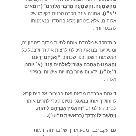
מֵהַשְּׁמָעָה, וְהַשְּׁמָעָה מִדְּבַר אֱלֹהִים” (רומאים
י׳:י״ז).
אמונה אינה הכרה טכנית בקיומו של
אלוהים, אלא ביטחון מלא בחסדו ובנאמנותו
להבטחותיו.
רוח־הקדש מלמדת אותנו לחיות מתוך ביטחון זה,
ומשקיעה בנו את היכולת לרצות את ה׳ ולבטל כל
האשמות השטן. כפי שכתוב:
“וַאֲנַחְנוּ יָדַעְנוּ
וְהֶאֱמַנּוּ הָאָהֲבָה אֲשֶׁר־לֵאלֹהִים בָּנוּ” (א׳ יוחנן
ד׳:ט״ז).
ידע זה שזור בחוויות אישיות ובגילוי
אלוהי.
דוגמת אברהם מראה זאת בבירור: אלוהים קרא
לו והוליך אותו במעגלי נסיונות כדי להרים אותו
לברכה עולמית.
“וְהֶאֱמִין אַבְרָהָם לַיהוָה,
וַיֶּחְשַׁב־לוֹ צֶדֶק” (בראשית ט״ו:ו׳).
גם יעקב עבר מסע ארוך של בריחה, דמות