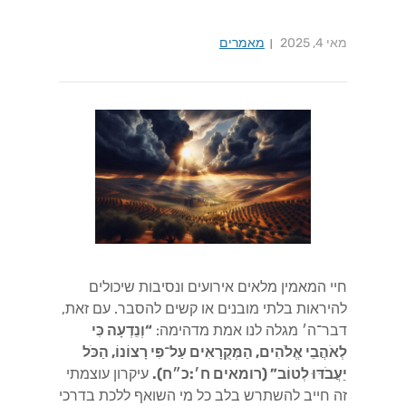
מאי 4, 2025
מאמרים
חיי המאמין מלאים אירועים ונסיבות שיכולים
להיראות בלתי מובנים או קשים להסבר. עם זאת,
דבר־ה׳ מגלה לנו אמת מדהימה:
“וְנֵדְעָה כִּי
לְאֹהֲבֵי אֱלֹהִים, הַמְּקֻרָאִים עַל־פִּי רָצוֹנוֹ, הַכֹּל
יַעֲבֹדּוּ לְטוֹב” (רומאים ח׳:כ״ח).
עיקרון עוצמתי
זה חייב להשתרש בלב כל מי השואף ללכת בדרכי