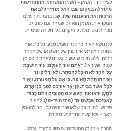
לצייר דרך השמן – השמן המשחתי.
ההתחדשות
מתחילה במקום שבו האל מחזיר ללב את
הרכות ואת הרעננות שלו.
שכן בתמונת העולם
המקראית, השמן הוא גם שמחה וגם כוח, גם
נוכחות וגם יכולת להתקדם בלי חלודה פנימית.
לכן נושא האור בחנוכה נשמע טבעי כל כך. אור
במובן המקראי אינו ענין של רושם או של תנוחה
דתית, אלא חיים שנעשים גלויים לאחרים כסימן
לטובו של האל.
"אַתֶּם אוֹר הָעוֹלָם; עִיר הַיֹּשֶׁבֶת
עַל־הָהָר לֹא תוּכַל לְהִסָּתֵר. וְלֹא יַדְלִיקוּ נֵר
וְיַנִּיחֻהוּ תַּחַת הָאֵיפָה, כִּי אִם עַל הַמְּנוֹרָה, וְיָאִיר
לְכָל־אֲשֶׁר בַּבַּיִת. כֵּן יָאֵר אוֹרְכֶם לִפְנֵי בְנֵי אָדָם,
לְמַעַן יִרְאוּ אֶת־מַעֲשֵׂיכֶם הַטּוֹבִים וְיִתְּנוּ כָּבוֹד
לַאֲבִיכֶם שֶׁבַּשָּׁמַיִם" (מתי ה:יד-טז)
. להאיר
פירושו לחיות כך שלאנשים יהיה קל יותר להאמין
באב – ולא קשה יותר לנשום לידנו.
חנוכה איננו מן המועדים שנצטוו בתורה, ובכל