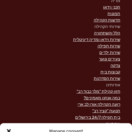
מדיה
תכני וידאו
תמונות
חדשות הקהילה
שירותי הקהילה
הלל והשתחוויה
שירות וידאו ומדיה דיגיטלית
שירות תפילה
שירות ילדים
צעירים ונוער
צדקה
קבוצות בית
שירות הסדרנות
אודותינו
חזון קהילת "מלך כבוד רב"
במה אנחנו מאמינים?
רועה הקהילה אורן לב ארי
תנועת "קציר רב"
בית תפילה 24/7 בירושלים
צור קשר
השקפה מקראית על שירות לישראל
Manage consent