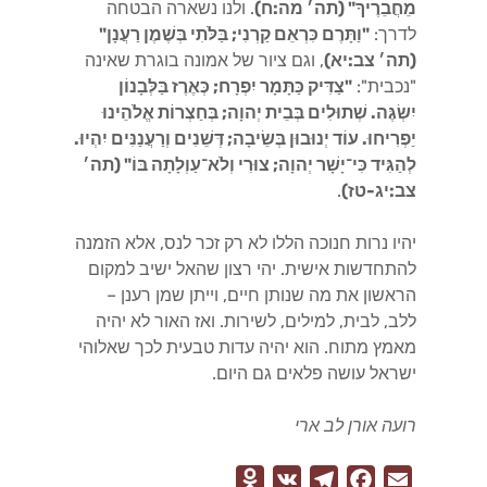
מֵחֲבֵרֶיךָ" (תה׳ מה:ח)
. ולנו נשארה הבטחה
לדרך:
"וַתָּרֶם כִּרְאֵם קַרְנִי; בַּלֹּתִי בְּשֶׁמֶן רַעֲנָן"
(תה׳ צב:יא)
, וגם ציור של אמונה בוגרת שאינה
"נכבית":
"צַדִּיק כַּתָּמָר יִפְרָח; כְּאֶרֶז בַּלְּבָנוֹן
יִשְׂגֶּה. שְׁתוּלִים בְּבֵית יְהוָה; בְּחַצְרוֹת אֱלֹהֵינוּ
יַפְרִיחוּ. עוֹד יְנוּבוּן בְּשֵׂיבָה; דְּשֵׁנִים וְרַעֲנַנִּים יִהְיוּ.
לְהַגִּיד כִּי־יָשָׁר יְהוָה; צוּרִי וְלֹא־עַוְלָתָה בּוֹ" (תה׳
צב:יג-טז)
.
יהיו נרות חנוכה הללו לא רק זכר לנס, אלא הזמנה
להתחדשות אישית. יהי רצון שהאל ישיב למקום
הראשון את מה שנותן חיים, וייתן שמן רענן –
ללב, לבית, למילים, לשירות. ואז האור לא יהיה
מאמץ מתוח. הוא יהיה עדות טבעית לכך שאלוהי
ישראל עושה פלאים גם היום.
רועה אורן לב ארי
O
V
T
F
E