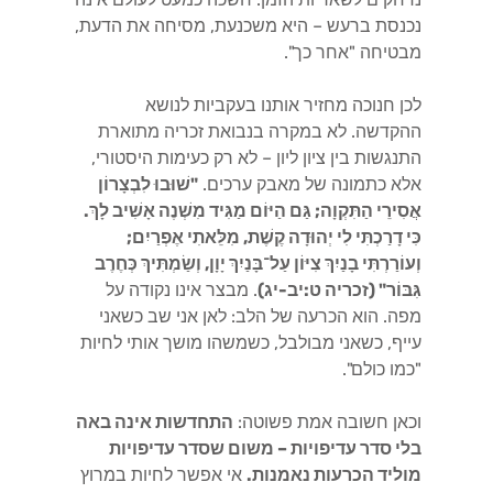
נכנסת ברעש – היא משכנעת, מסיחה את הדעת,
מבטיחה "אחר כך".
לכן חנוכה מחזיר אותנו בעקביות לנושא
ההקדשה. לא במקרה בנבואת זכריה מתוארת
התנגשות בין ציון ליון – לא רק כעימות היסטורי,
אלא כתמונה של מאבק ערכים.
"שׁוּבוּ לִבְצָרוֹן
אֲסִירֵי הַתִּקְוָה; גַּם הַיּוֹם מַגִּיד מִשְׁנֶה אָשִׁיב לָךְ.
כִּי דָרַכְתִּי לִי יְהוּדָה קֶשֶׁת, מִלֵּאתִי אֶפְרַיִם;
וְעוֹרַרְתִּי בָנַיִךְ צִיּוֹן עַל־בָּנַיִךְ יָוָן, וְשַׂמְתִּיךְ כְּחֶרֶב
גִּבּוֹר" (זכריה ט:יב-יג)
. מבצר אינו נקודה על
מפה. הוא הכרעה של הלב: לאן אני שב כשאני
עייף, כשאני מבולבל, כשמשהו מושך אותי לחיות
"כמו כולם".
וכאן חשובה אמת פשוטה:
התחדשות אינה באה
בלי סדר עדיפויות – משום שסדר עדיפויות
מוליד הכרעות נאמנות.
אי אפשר לחיות במרוץ