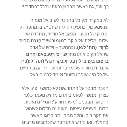
כך אור, גם כאשר מבחוץ נראה שהכל "בסדר"?
לא במקרה מקובל בחנוכה לשוב אל מזמור
שנשמע כולו כתפילת התחדשות. יש בו מהפך דק
ומדויק של הטון – מכאב אל הודיה, מחרדה אל
שלום, מלילה אל בוקר.
"מִזְמוֹר שִׁיר־חֲנֻכַּת הַבַּיִת
לְדָוִד" (תה׳ ל:א)
. ובהמשך – וידויו של אדם
שהאל הקים אותו מחדש:
"כִּי רֶגַע בְּאַפּוֹ חַיִּים
בִּרְצוֹנוֹ בָּעֶרֶב יָלִין בֶּכִי וְלַבֹּקֶר רִנָּה" (תה׳ ל:ו)
. זו
איננה רק חוויה של מחבר עתיק – זהו קצב החיים
של כל מי שעובר נסיונות ולומד לבטוח באל.
חנוכה מדבר על התחדשות לא כמושג יפה, אלא
כצורך ממשי. לפעמים אדם מחזיק מעמד כלפי
חוץ, אך מבפנים "משהו חורק": המילים נעשות
חדות, העיניים עייפות, האוזניים חדלות לשמוע
את הקרובים, והלב מגיב יותר ברוגז מאשר
בחמלה. ואז נדרש אותו דבר שהכתובים מרבים