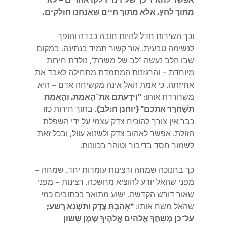
מתוך לחץ, אלא מתוך חיים שאנחנו חולקים.
וכך השירות חדל להיות חובה כבדה והופך
לנשימה טבעית. אור קשור תמיד בנתינה. במקום
שבו הלב נעשה "לב של משרת", נולדת חירות
מיוחדת – והרגזנות המתמדת מתחילה לאבד את
אחיזתה. כי אמת האל אינה מקשיחה אדם – היא
משחררת אותו:
"וִידַעְתֶּם אֶת־הָאֱמֶת, וְהָאֱמֶת
תְּשַׁחְרֵר אֶתְכֶם" (יוחנן ח:לב)
. בתוך חירות כזו
כבר אין צורך להוכיח צדק עצמי על ידי השפלת
הזולת. אפשר לאהוב צדק ולשנוא עוול, ובכל זאת
לשמור חסד בדיבור וטוהר בכוונות.
כך בחנוכה שמחה ורצינות עומדות יחד. שמחה –
מפני שהאל יודע להוציא מחשכה. רצינות – מפני
שאור דורש הקדשה. ישוע מתואר בכתובים כמי
שהאל משח אותו:
"אָהַבְתָּ צֶּדֶק וַתִּשְׂנָא רֶשַׁע;
עַל־כֵּן מְשָׁחֲךָ אֱלֹהִים אֱלֹהֶיךָ שֶׁמֶן שָׂשׂוֹן