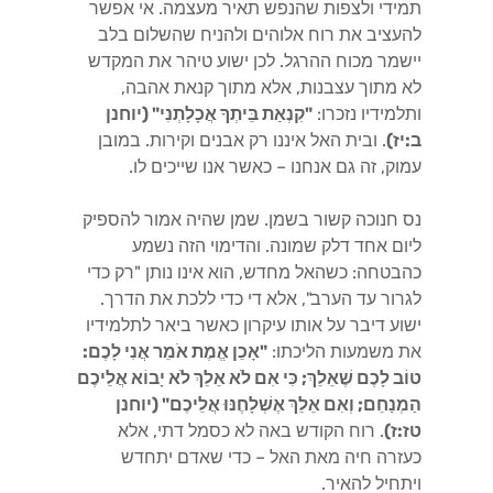
תמידי ולצפות שהנפש תאיר מעצמה. אי אפשר
להעציב את רוח אלוהים ולהניח שהשלום בלב
יישמר מכוח ההרגל. לכן ישוע טיהר את המקדש
לא מתוך עצבנות, אלא מתוך קנאת אהבה,
ותלמידיו נזכרו:
"קִנְאַת בֵּיתְךָ אֲכָלָתְנִי" (יוחנן
ב:יז)
. ובית האל איננו רק אבנים וקירות. במובן
עמוק, זה גם אנחנו – כאשר אנו שייכים לו.
נס חנוכה קשור בשמן. שמן שהיה אמור להספיק
ליום אחד דלק שמונה. והדימוי הזה נשמע
כהבטחה: כשהאל מחדש, הוא אינו נותן "רק כדי
לגרור עד הערב", אלא די כדי ללכת את הדרך.
ישוע דיבר על אותו עיקרון כאשר ביאר לתלמידיו
את משמעות הליכתו:
"אָכֵן אֱמֶת אֹמֵר אֲנִי לָכֶם:
טוֹב לָכֶם שֶׁאֵלֵךְ; כִּי אִם לֹא אֵלֵךְ לֹא יָבוֹא אֲלֵיכֶם
הַמְנַחֵם; וְאִם אֵלֵךְ אֶשְׁלָחֶנּוּ אֲלֵיכֶם" (יוחנן
טז:ז)
. רוח הקודש באה לא כסמל דתי, אלא
כעזרה חיה מאת האל – כדי שאדם יתחדש
ויתחיל להאיר.