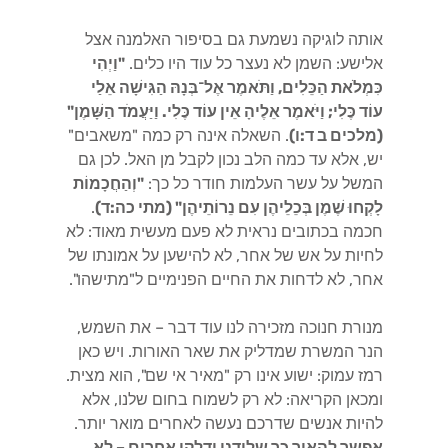
אותה לוגיקה נשמעת גם בסיפור האלמנה אצל
אלישע: השמן לא נעצר כל עוד היו כלים.
"וַיְהִי
כִּמְלֹאת הַכֵּלִים, וַתֹּאמֶר אֶל־בְּנָהּ הַגִּישָׁה אֵלַי
עוֹד כֶּלִי; וַיֹּאמֶר אֵלֶיהָ אֵין עוֹד כֶּלִי. וַיַּעֲמֹד הַשָּׁמֶן"
(מלכים ב ד:ו)
. השאלה אינה רק כמה "משאבים"
יש, אלא עד כמה הלב נכון לקבל מן האל. לכן גם
המשל על עשר העלמות חודר כל כך:
"וְהַחֲכָמוֹת
לָקְחוּ שֶׁמֶן בְּכֵלֵיהֶן עִם נֵרוֹתֵיהֶן" (מתי כה:ד)
.
חכמה בכתובים נראית לא פעם מעשית מאוד: לא
לחיות על אש של אחר, לא להישען על אמונתו של
אחר, לא לדחות את החיים הפנימיים ל"מתישהו".
מנורת חנוכה מזכירה לנו עוד דבר – את השמש,
הנר המשרת שמדליק את שאר האורות. ויש כאן
רמז עמוק: ישוע אינו רק "מאיר אי שם", הוא מצית.
ומכאן הקריאה: לא רק לשמוח בחום שלנו, אלא
להיות אנשים שדרכם נעשה לאחרים מואר יותר.
אפשר להאיר כך שלידנו ידלקו אחרים – לא