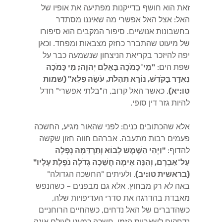
זאת הוא חושף בדייקנות מפתיעה את אופיו של
האל: אצל האל אפשרי מה שאיננו מסתדר
בחשבונות אנושיים. סיפור המקבים הוא סיפורו
של מיעוט שהתברר כחזק מצבאות ומפחד. וכאן
יפה להיזכר בקריאת הניצחון שנשמעה כבר על
שפת הים:
"מִי־כָמֹכָה בָּאֵלִם יְהוָה; מִי כָּמֹכָה
נֶאְדָּר בַּקֹּדֶשׁ, נוֹרָא תְהִלֹּת, עֹשֵׂה פֶלֶא" (שמות
טו:יא)
. כאשר האל קרוב, ה"בלתי אפשרי" חדל
להיות גזר דין סופי.
אלא שהכתובים כנים: לפני שהאור מגיע, החשכה
פעמים רבות מתעבה. אברהם חווה חזון שקשה
להדוף:
"וַיְהִי הַשֶּׁמֶשׁ לָבוֹא וְתַרְדֵּמָה נָפְלָה
עַל־אַבְרָם, וְהִנֵּה אֵימָה חֲשֵׁכָה גְדֹלָה נֹפֶלֶת עָלָיו"
(בראשית טו:יב)
. ולעיתים "החשכה הגדולה"
באה לא רק מבחוץ, אלא גם מבפנים – כשהנפש
מאבדת בהדרגה את סדרי העדיפויות שלה,
כשהדברים של האל נדחים, כשהחיים הרוחניים
נדחקים לשאריות הזמן. חשכה כמעט לעולם אינה