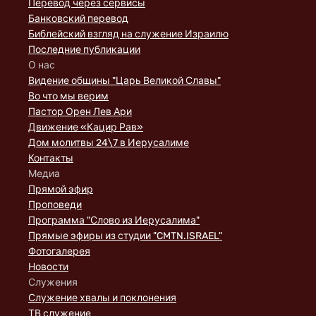
Перевод через сервисы
Банковский перевод
Библейский взгляд на служение Израилю
Последние публикации
О нас
Видение общины "Царь Великой Славы"
Во что мы верим
Пастор Орен Лев Ари
Движение «Кацир Рав»
Дом молитвы 24\7 в Иерусалиме
Контакты
Медиа
Прямой эфир
Проповеди
Программа "Слово из Иерусалима"
Прямые эфиры из студии "CMTN.ISRAEL"
Фотогалерея
Новости
Служения
Служение хвалы и поклонения
ТВ служение