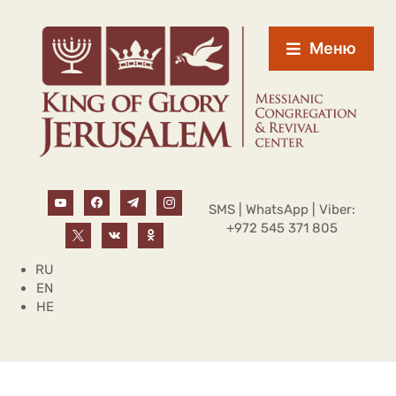
Меню
SMS | WhatsApp | Viber:
+972 545 371 805
RU
EN
HE