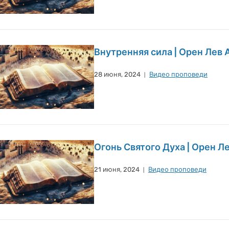
Внутренняя сила | Орен Лев 
28 июня, 2024
Видео проповеди
Огонь Святого Духа | Орен Л
21 июня, 2024
Видео проповеди