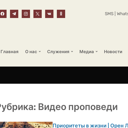
SMS | Whats
Главная
О нас
Служения
Медиа
Новости
Рубрика:
Видео проповеди
Приоритеты в жизни | Орен 