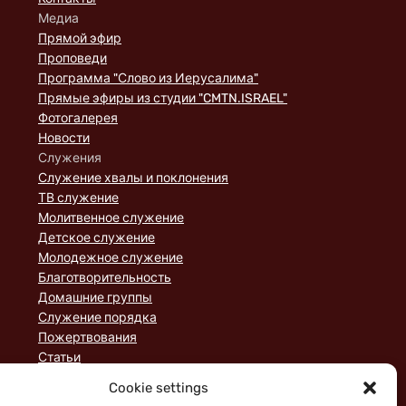
Медиа
Прямой эфир
Проповеди
Программа "Слово из Иерусалима"
Прямые эфиры из студии "CMTN.ISRAEL"
Фотогалерея
Новости
Служения
Служение хвалы и поклонения
ТВ служение
Молитвенное служение
Детское служение
Молодежное служение
Благотворительность
Домашние группы
Служение порядка
Пожертвования
Статьи
Cookie settings