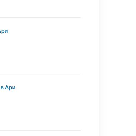
Ари
ев Ари