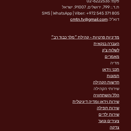
פקס: 02-6222535
ת.ד.: 799, ירושלים, 91007, ישראל
SMS | WhatsApp | Viber: +972 545 371 805
דוא"ל:
cmtn.tv@gmail.com
מדיניות פרטיות - קהילת ״מלך כבוד רב״
העברה בנקאית
לשלוח צ'ק
מאמרים
מדיה
תכני וידאו
תמונות
חדשות הקהילה
שירותי הקהילה
הלל והשתחוויה
שירות וידאו ומדיה דיגיטלית
שירות תפילה
שירות ילדים
צעירים ונוער
צדקה