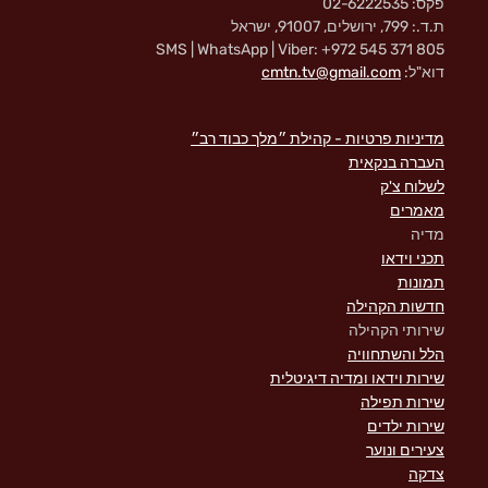
פקס: 02-6222535
ת.ד.: 799, ירושלים, 91007, ישראל
SMS | WhatsApp | Viber: +972 545 371 805
דוא"ל:
cmtn.tv@gmail.com
מדיניות פרטיות - קהילת ״מלך כבוד רב״
העברה בנקאית
לשלוח צ'ק
מאמרים
מדיה
תכני וידאו
תמונות
חדשות הקהילה
שירותי הקהילה
הלל והשתחוויה
שירות וידאו ומדיה דיגיטלית
שירות תפילה
שירות ילדים
צעירים ונוער
צדקה