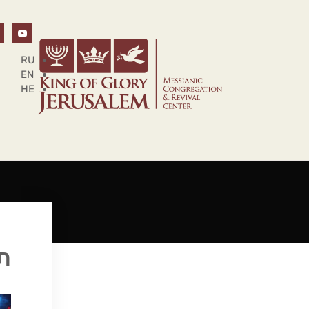
RU
EN
HE
ת