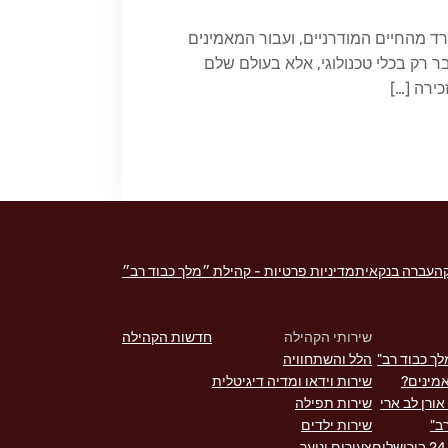
 מהחיים המודרניים, ועבור המאמינים
בר רק בכלי טכנולוגי, אלא בעולם שלם
ירה […]
העברה בנקאית
מדיניות פרטיות - קהילת ״מלך כבוד רב״
שירותי הקהילה
חדשות הקהילה
לך כבוד רב"
הלל והשתחוויה
מינים?
שירות וידאו ומדיה דיגיטלית
ורן לב ארי
שירות תפילה
ב"
שירות ילדים
צעירים ונוער