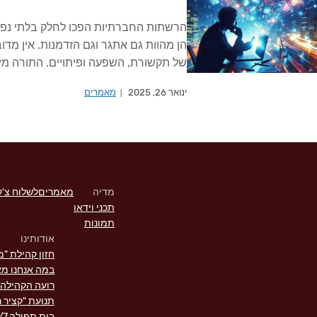
הרשתות החברתיות הפכו לחלק בלתי נפרד
הן מהוות גם אתגר וגם הזדמנות. אין מדו
של תקשורת, השפעה ופיתויים. התורה מזכ
ינואר 26, 2025
מאמרים
מדיה
מאמרים
לשלוח צ'ק
תכני וידאו
תמונות
אודותינו
חזון קהילת "מ
במה אנחנו מא
רועה הקהילה א
תנועת "קציר ר
בית תפילה 24/7 בירושלים