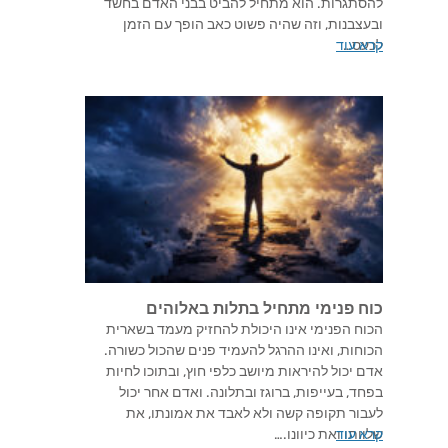
להסתגרות. הוא מתחיל להביט בבני האדם בחשד
ובעצבנות, וזה שהיה פשוט כאב הופך עם הזמן
לכעס…
קרא עוד
כוח פנימי מתחיל בתלות באלוהים
הכוח הפנימי אינו היכולת להחזיק מעמד בשארית
הכוחות, ואינו ההרגל להעמיד פנים שהכול כשורה.
אדם יכול להיראות מיושב כלפי חוץ, ובתוכו לחיות
בפחד, בעייפות, ברוגז ובתלונה. ואדם אחר יכול
לעבור תקופה קשה ולא לאבד את אמונתו, את
קרא עוד
שלוותו ואת כיוונו.…