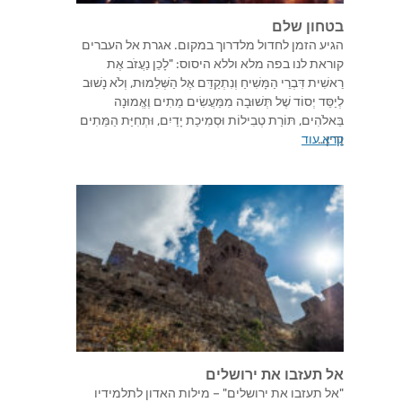
בטחון שלם
הגיע הזמן לחדול מלדרוך במקום. אגרת אל העברים
קוראת לנו בפה מלא וללא היסוס: "לָכֵן נַעֲזֹב אֶת
רֵאשִׁית דִּבְרֵי הַמָּשִׁיחַ וְנִתְקַדֵּם אֶל הַשְּׁלֵמוּת, וְלֹא נָשׁוּב
לְיַסֵּד יְסוֹד שֶׁל תְּשׁוּבָה מִמַּעֲשִׂים מֵתִים וֶאֱמוּנָה
בֵּאלֹהִים, תּוֹרַת טְבִילוֹת וּסְמִיכַת יָדַיִם, וּתְחִיַּת הַמֵּתִים
וְדִין…
קרא עוד
אל תעזבו את ירושלים
"אל תעזבו את ירושלים" – מילות האדון לתלמידיו