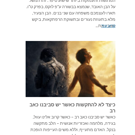
המרגשות והעמוקות ביותר שישוע סיפר. זהו המשל
על הבן האובד, שנמצא בבשורה ע"פ לוקס, בפרק ט"ו.
תארו לעצמכם משפחה עם שני בנים. הבן הצעיר,
מלא בתעוזת נעורים ובתשוקת הרפתקאות, ביקש
קרא עוד
מאביו את…
כיצד לא להתקשות כאשר יש סביבנו כאב
רב
כאשר יש סביבנו כאב רב – כאשר קרוב אלינו עוול,
בגידה, מלחמה ואכזריות אנושית – הלב מתקשה
בנקל. האדם מתעייף, וללא משים העייפות הופכת