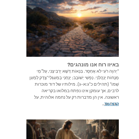
באיזו רוח אנו מונהגים?
"יְהוָה רֹעִי לֹא אֶחְסָר. בִּנְאוֹת דֶּשֶׁא יַרְבִּיצֵנִי, עַל־מֵי
מְנֻחוֹת יְנַהֲלֵנִי. נַפְשִׁי יְשׁוֹבֵב; יַנְחֵנִי בְמַעְגְּלֵי־צֶדֶק לְמַעַן
שְׁמוֹ" (תהילים כ"ג:א-ג). מילותיו של דוד מוכרות
לרבים, אך עומקן אינו נפתח במלואו בקריאה
ראשונה. אין הן מדברות רק על נחמה אלוהית, על
קרא עוד
הגנה או…