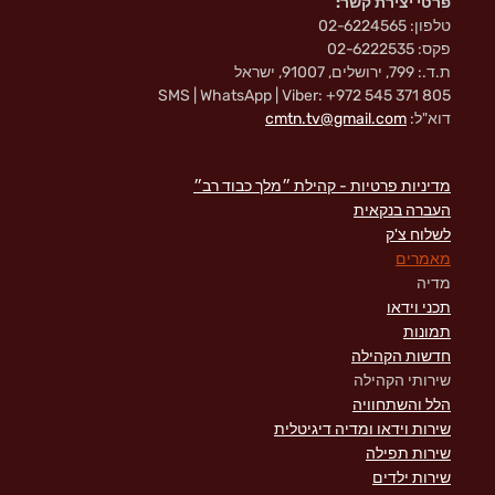
פרטי יצירת קשר:
טלפון: 02-6224565
פקס: 02-6222535
ת.ד.: 799, ירושלים, 91007, ישראל
SMS | WhatsApp | Viber: +972 545 371 805
דוא"ל:
cmtn.tv@gmail.com
מדיניות פרטיות - קהילת ״מלך כבוד רב״
העברה בנקאית
לשלוח צ'ק
מאמרים
מדיה
תכני וידאו
תמונות
חדשות הקהילה
שירותי הקהילה
הלל והשתחוויה
שירות וידאו ומדיה דיגיטלית
שירות תפילה
שירות ילדים