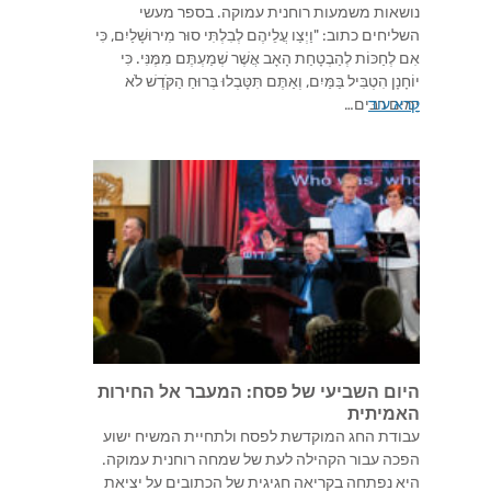
נושאות משמעות רוחנית עמוקה. בספר מעשי
השליחים כתוב: "וַיְצַו עֲלֵיהֶם לְבִלְתִּי סוּר מִירוּשָׁלַיִם, כִּי
אִם לְחַכּוֹת לְהַבְטָחַת הָאָב אֲשֶׁר שְׁמַעְתֶּם מִמֶּנִּי. כִּי
יוֹחָנָן הִטְבִּיל בַּמַּיִם, וְאַתֶּם תִּטָּבְלוּ בְּרוּחַ הַקֹּדֶשׁ לֹא
קרא עוד
יָמִים רַבִּים…
היום השביעי של פסח: המעבר אל החירות
האמיתית
עבודת החג המוקדשת לפסח ולתחיית המשיח ישוע
הפכה עבור הקהילה לעת של שמחה רוחנית עמוקה.
היא נפתחה בקריאה חגיגית של הכתובים על יציאת